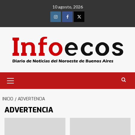
Saltar
10 agosto, 2026
al
contenido
Instagram
Facebook
Twitter
Menú
primario
INICIO
ADVERTENCIA
ADVERTENCIA