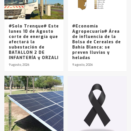
Los precios de los combustibles en
La Pampa, desde YPF hasta Axion
entre 857 a 1338 pesos
5
#Solo Trenque# Este
#Economía
lunes 10 de Agosto
Agropecuaria# Área
corte de energía que
de influencia de la
afectará la
Bolsa de Cereales de
subestación de
Bahía Blanca: se
BATALLON 2 DE
preven lluvias y
INFANTERÍA y ORZALI
heladas
9 agosto, 2026
9 agosto, 2026