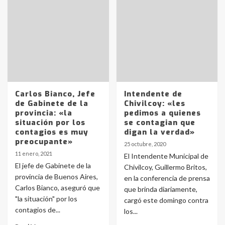
Identidad de los adolescentes
pampeanos que fueron
protagonistas del fatal accidente
en la mañana del lunes
3
Accidente en Ruta 5: falleció un
joven de Trenque Lauquen
Carlos Bianco, Jefe
Intendente de
4
de Gabinete de la
Chivilcoy: «les
provincia: «la
pedimos a quienes
situación por los
se contagian que
Los precios de los combustibles en
contagios es muy
digan la verdad»
La Pampa, desde YPF hasta Axion
preocupante»
25 octubre, 2020
entre 857 a 1338 pesos
11 enero, 2021
5
El Intendente Municipal de
El jefe de Gabinete de la
Chivilcoy, Guillermo Britos,
provincia de Buenos Aires,
en la conferencia de prensa
La Bolsa de Cereales de Bahía
Carlos Bianco, aseguró que
que brinda diariamente,
Blanca anticipa que Agosto vendrá
"la situación" por los
con lluvias y heladas, en gran parte
cargó este domingo contra
de la provincia
contagios de...
6
los...