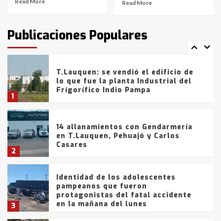
Read More
Read More
T.Lauquen: tres jóvenes que
intentaron evadir a la Policía
fueron detenidos por
Publicaciones Populares
comercialización de drogas en la
7
tarde del sábado
T.Lauquen: se vendió el edificio de
lo que fue la planta Industrial del
Frígorífico Indio Pampa
1
14 allanamientos con Gendarmería
en T.Lauquen, Pehuajó y Carlos
Casares
2
Identidad de los adolescentes
pampeanos que fueron
protagonistas del fatal accidente
en la mañana del lunes
3