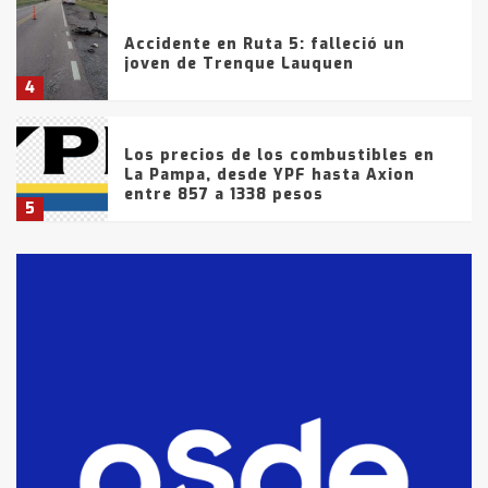
Accidente en Ruta 5: falleció un
joven de Trenque Lauquen
4
Los precios de los combustibles en
La Pampa, desde YPF hasta Axion
entre 857 a 1338 pesos
5
La Bolsa de Cereales de Bahía
Blanca anticipa que Agosto vendrá
con lluvias y heladas, en gran parte
de la provincia
6
T.Lauquen: tres jóvenes que
intentaron evadir a la Policía
fueron detenidos por
comercialización de drogas en la
7
tarde del sábado