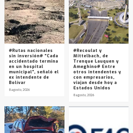
Accidente en Ruta 5: falleció un
joven de Trenque Lauquen
4
Los precios de los combustibles en
La Pampa, desde YPF hasta Axion
entre 857 a 1338 pesos
5
#Rutas nacionales
#Recoulat y
sin inversión# “Cada
Mittelbach, de
accidentado termina
Trenque Lauquen y
en un hospital
Ameghino# Entre
municipal”, señaló el
otros intendentes y
ex intendente de
con empresarios,
Bolívar
viajan desde hoy a
Estados Unidos
8 agosto, 2026
8 agosto, 2026