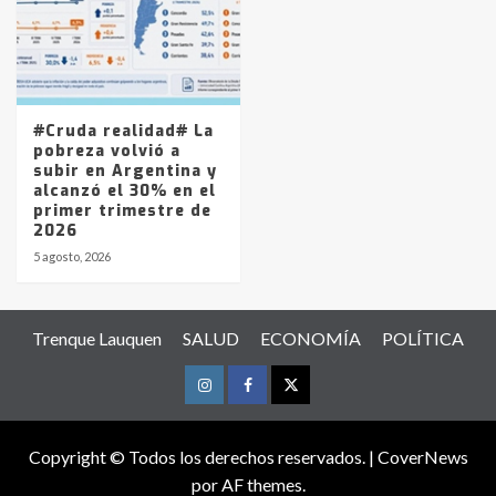
#Cruda realidad# La
pobreza volvió a
subir en Argentina y
alcanzó el 30% en el
primer trimestre de
2026
5 agosto, 2026
Trenque Lauquen
SALUD
ECONOMÍA
POLÍTICA
Instagram
Facebook
Twitter
Copyright © Todos los derechos reservados.
|
CoverNews
por AF themes.