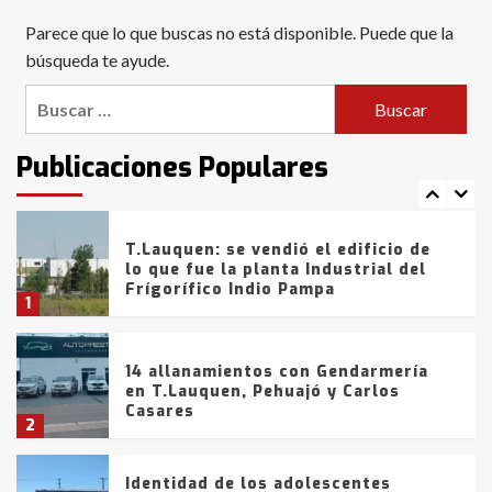
Blanca anticipa que Agosto vendrá
Parece que lo que buscas no está disponible. Puede que la
con lluvias y heladas, en gran parte
de la provincia
búsqueda te ayude.
6
Buscar:
T.Lauquen: tres jóvenes que
intentaron evadir a la Policía
fueron detenidos por
Publicaciones Populares
comercialización de drogas en la
7
tarde del sábado
T.Lauquen: se vendió el edificio de
lo que fue la planta Industrial del
Frígorífico Indio Pampa
1
14 allanamientos con Gendarmería
en T.Lauquen, Pehuajó y Carlos
Casares
2
Identidad de los adolescentes