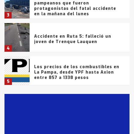
pampeanos que fueron
protagonistas del fatal accidente
en la mañana del lunes
3
Accidente en Ruta 5: falleció un
joven de Trenque Lauquen
4
Los precios de los combustibles en
La Pampa, desde YPF hasta Axion
entre 857 a 1338 pesos
5
La Bolsa de Cereales de Bahía
Blanca anticipa que Agosto vendrá
con lluvias y heladas, en gran parte
de la provincia
6
T.Lauquen: tres jóvenes que