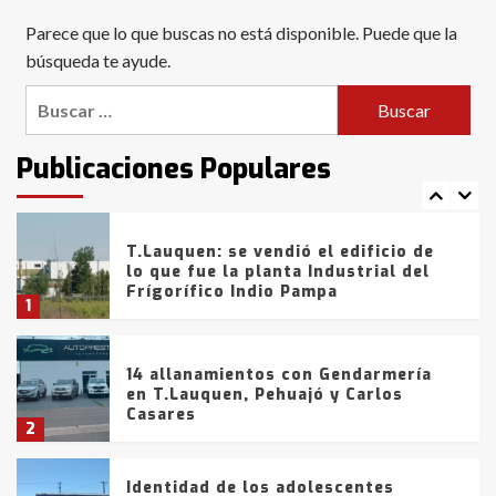
Blanca anticipa que Agosto vendrá
Parece que lo que buscas no está disponible. Puede que la
con lluvias y heladas, en gran parte
de la provincia
búsqueda te ayude.
6
Buscar:
T.Lauquen: tres jóvenes que
intentaron evadir a la Policía
fueron detenidos por
Publicaciones Populares
comercialización de drogas en la
7
tarde del sábado
T.Lauquen: se vendió el edificio de
lo que fue la planta Industrial del
Frígorífico Indio Pampa
1
14 allanamientos con Gendarmería
en T.Lauquen, Pehuajó y Carlos
Casares
2
Identidad de los adolescentes