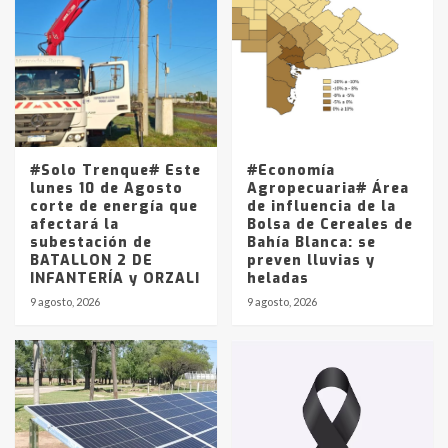
Accidente en Ruta 5: falleció un
joven de Trenque Lauquen
4
Los precios de los combustibles en
La Pampa, desde YPF hasta Axion
entre 857 a 1338 pesos
5
#Solo Trenque# Este
#Economía
lunes 10 de Agosto
Agropecuaria# Área
corte de energía que
de influencia de la
afectará la
Bolsa de Cereales de
subestación de
Bahía Blanca: se
BATALLON 2 DE
preven lluvias y
INFANTERÍA y ORZALI
heladas
9 agosto, 2026
9 agosto, 2026