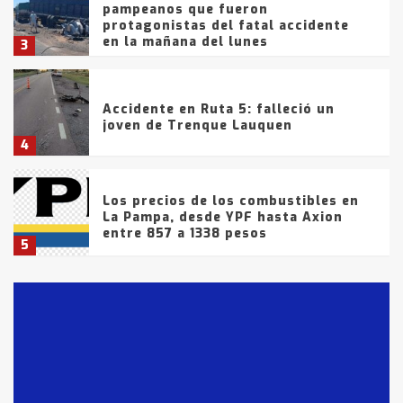
pampeanos que fueron
protagonistas del fatal accidente
en la mañana del lunes
3
Accidente en Ruta 5: falleció un
joven de Trenque Lauquen
4
Los precios de los combustibles en
La Pampa, desde YPF hasta Axion
entre 857 a 1338 pesos
5
La Bolsa de Cereales de Bahía
Blanca anticipa que Agosto vendrá
con lluvias y heladas, en gran parte
de la provincia
6
T.Lauquen: tres jóvenes que