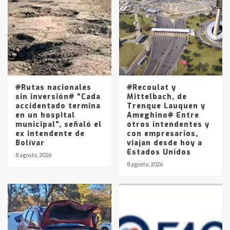
Accidente en Ruta 5: falleció un
joven de Trenque Lauquen
4
Los precios de los combustibles en
La Pampa, desde YPF hasta Axion
entre 857 a 1338 pesos
5
#Rutas nacionales
#Recoulat y
sin inversión# “Cada
Mittelbach, de
accidentado termina
Trenque Lauquen y
en un hospital
Ameghino# Entre
municipal”, señaló el
otros intendentes y
ex intendente de
con empresarios,
Bolívar
viajan desde hoy a
Estados Unidos
8 agosto, 2026
8 agosto, 2026