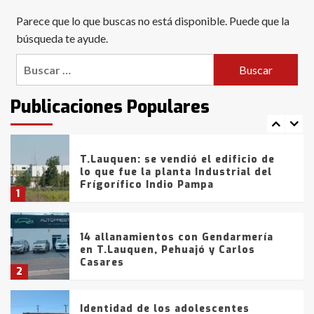
Blanca anticipa que Agosto vendrá
Parece que lo que buscas no está disponible. Puede que la
con lluvias y heladas, en gran parte
de la provincia
búsqueda te ayude.
6
Buscar:
T.Lauquen: tres jóvenes que
intentaron evadir a la Policía
fueron detenidos por
Publicaciones Populares
comercialización de drogas en la
7
tarde del sábado
T.Lauquen: se vendió el edificio de
lo que fue la planta Industrial del
Frígorífico Indio Pampa
1
14 allanamientos con Gendarmería
en T.Lauquen, Pehuajó y Carlos
Casares
2
Identidad de los adolescentes