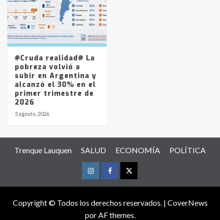
#Cruda realidad# La
pobreza volvió a
subir en Argentina y
alcanzó el 30% en el
primer trimestre de
2026
5 agosto, 2026
Trenque Lauquen
SALUD
ECONOMÍA
POLÍTICA
Instagram
Facebook
Twitter
Copyright © Todos los derechos reservados.
|
CoverNews
por AF themes.