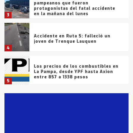
pampeanos que fueron
protagonistas del fatal accidente
en la mañana del lunes
3
Accidente en Ruta 5: falleció un
joven de Trenque Lauquen
4
Los precios de los combustibles en
La Pampa, desde YPF hasta Axion
entre 857 a 1338 pesos
5
La Bolsa de Cereales de Bahía
Blanca anticipa que Agosto vendrá
con lluvias y heladas, en gran parte
de la provincia
6
T.Lauquen: tres jóvenes que