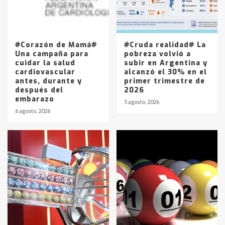
Los precios de los combustibles en
La Pampa, desde YPF hasta Axion
entre 857 a 1338 pesos
5
#Corazón de Mamá#
#Cruda realidad# La
Una campaña para
pobreza volvió a
cuidar la salud
subir en Argentina y
cardiovascular
alcanzó el 30% en el
antes, durante y
primer trimestre de
después del
2026
embarazo
5 agosto, 2026
6 agosto, 2026