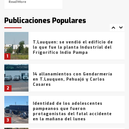
Read More
T.Lauquen: tres jóvenes que
intentaron evadir a la Policía
fueron detenidos por
Publicaciones Populares
comercialización de drogas en la
7
tarde del sábado
T.Lauquen: se vendió el edificio de
lo que fue la planta Industrial del
Frígorífico Indio Pampa
1
14 allanamientos con Gendarmería
en T.Lauquen, Pehuajó y Carlos
Casares
2
Identidad de los adolescentes
pampeanos que fueron
protagonistas del fatal accidente
en la mañana del lunes
3