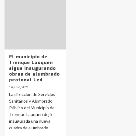
Identidad de los adolescentes
pampeanos que fueron
protagonistas del fatal accidente
en la mañana del lunes
3
Accidente en Ruta 5: falleció un
joven de Trenque Lauquen
El municipio de
4
Trenque Lauquen
sigue inaugurando
obras de alumbrado
Los precios de los combustibles en
peatonal Led
La Pampa, desde YPF hasta Axion
14 julio, 2021
entre 857 a 1338 pesos
5
La dirección de Servicios
Sanitarios y Alumbrado
Público del Municipio de
La Bolsa de Cereales de Bahía
Trenque Lauquen dejó
Blanca anticipa que Agosto vendrá
con lluvias y heladas, en gran parte
inaugurada una nueva
de la provincia
6
cuadra de alumbrado...