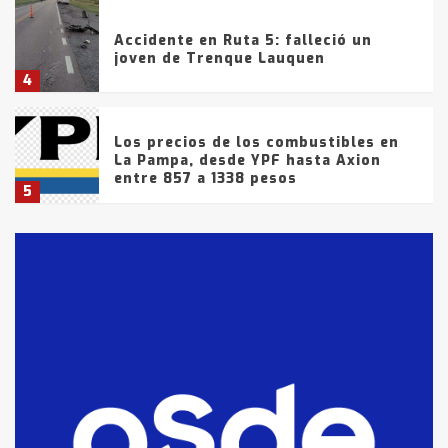
Accidente en Ruta 5: falleció un
joven de Trenque Lauquen
4
Los precios de los combustibles en
La Pampa, desde YPF hasta Axion
entre 857 a 1338 pesos
5
La Bolsa de Cereales de Bahía
Blanca anticipa que Agosto vendrá
con lluvias y heladas, en gran parte
de la provincia
6
T.Lauquen: tres jóvenes que
intentaron evadir a la Policía
fueron detenidos por
comercialización de drogas en la
7
tarde del sábado