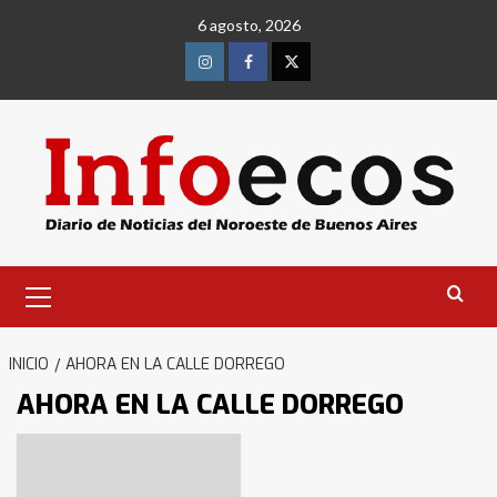
Saltar
6 agosto, 2026
al
contenido
Instagram
Facebook
Twitter
Menú
primario
INICIO
AHORA EN LA CALLE DORREGO
AHORA EN LA CALLE DORREGO