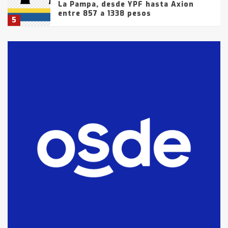
La Pampa, desde YPF hasta Axion
entre 857 a 1338 pesos
5
La Bolsa de Cereales de Bahía
Blanca anticipa que Agosto vendrá
con lluvias y heladas, en gran parte
de la provincia
6
T.Lauquen: tres jóvenes que
intentaron evadir a la Policía
fueron detenidos por
comercialización de drogas en la
7
tarde del sábado
T.Lauquen: se vendió el edificio de
lo que fue la planta Industrial del
Frígorífico Indio Pampa
1
14 allanamientos con Gendarmería