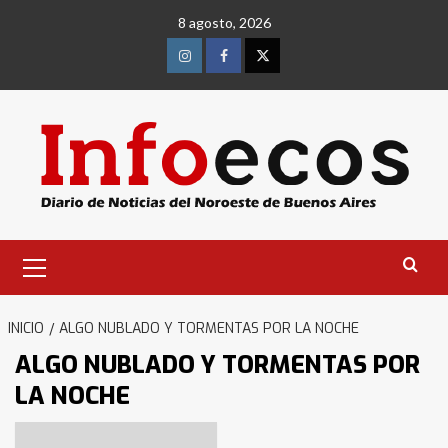
Saltar
8 agosto, 2026
al
contenido
Instagram
Facebook
Twitter
Menú
primario
Identidad de los adolescentes
INICIO
ALGO NUBLADO Y TORMENTAS POR LA NOCHE
pampeanos que fueron
ALGO NUBLADO Y TORMENTAS POR
protagonistas del fatal accidente
en la mañana del lunes
3
LA NOCHE