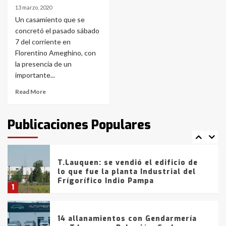
La Pampa, desde YPF hasta Axion
13 marzo, 2020
entre 857 a 1338 pesos
5
Un casamiento que se
concretó el pasado sábado
7 del corriente en
La Bolsa de Cereales de Bahía
Florentino Ameghino, con
Blanca anticipa que Agosto vendrá
con lluvias y heladas, en gran parte
la presencia de un
de la provincia
6
importante...
Read More
T.Lauquen: tres jóvenes que
intentaron evadir a la Policía
fueron detenidos por
Publicaciones Populares
comercialización de drogas en la
7
tarde del sábado
T.Lauquen: se vendió el edificio de
lo que fue la planta Industrial del
Frígorífico Indio Pampa
1
14 allanamientos con Gendarmería