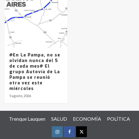
#En La Pampa, no se
olvidan nunca del 5
de cada mes# El
grupo Autovía de La
Pampa se reunió
otra vez este
miércoles
5 agosto, 2026
Trenque Lauquen
SALUD
ECONOMÍA
POLÍTICA
Instagram
Facebook
Twitter