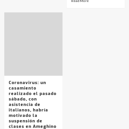
Read More
Identidad de los adolescentes
pampeanos que fueron
protagonistas del fatal accidente
en la mañana del lunes
3
Coronavirus: un
casamiento
realizado el pasado
Accidente en Ruta 5: falleció un
sábado, con
joven de Trenque Lauquen
asistencia de
4
italianos, habría
motivado la
suspensión de
Los precios de los combustibles en
clases en Ameghino