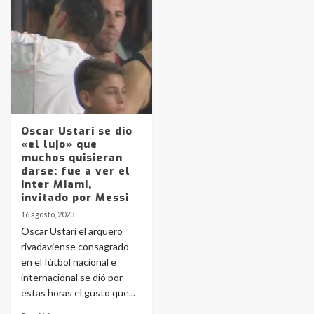
Identidad de los adolescentes
pampeanos que fueron
protagonistas del fatal accidente
en la mañana del lunes
3
Accidente en Ruta 5: falleció un
joven de Trenque Lauquen
Oscar Ustari se dio
4
«el lujo» que
muchos quisieran
darse: fue a ver el
Los precios de los combustibles en
Inter Miami,
La Pampa, desde YPF hasta Axion
invitado por Messi
entre 857 a 1338 pesos
5
16 agosto, 2023
Oscar Ustari el arquero
rivadaviense consagrado
La Bolsa de Cereales de Bahía
en el fútbol nacional e
Blanca anticipa que Agosto vendrá
con lluvias y heladas, en gran parte
internacional se dió por
de la provincia
6
estas horas el gusto que...