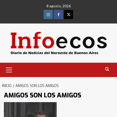
Saltar
8 agosto, 2026
al
contenido
Instagram
Facebook
Twitter
Menú
primario
INICIO
AMIGOS SON LOS AMIGOS
AMIGOS SON LOS AMIGOS