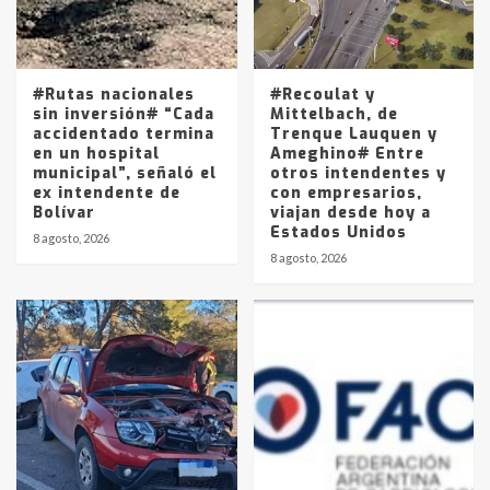
Los precios de los combustibles en
La Pampa, desde YPF hasta Axion
entre 857 a 1338 pesos
5
#Rutas nacionales
#Recoulat y
sin inversión# “Cada
Mittelbach, de
accidentado termina
Trenque Lauquen y
en un hospital
Ameghino# Entre
municipal”, señaló el
otros intendentes y
ex intendente de
con empresarios,
Bolívar
viajan desde hoy a
Estados Unidos
8 agosto, 2026
8 agosto, 2026