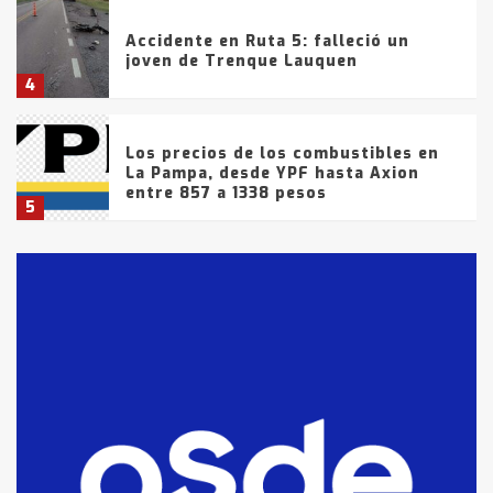
Accidente en Ruta 5: falleció un
joven de Trenque Lauquen
4
Los precios de los combustibles en
La Pampa, desde YPF hasta Axion
entre 857 a 1338 pesos
5
La Bolsa de Cereales de Bahía
Blanca anticipa que Agosto vendrá
con lluvias y heladas, en gran parte
de la provincia
6
T.Lauquen: tres jóvenes que
intentaron evadir a la Policía
fueron detenidos por
comercialización de drogas en la
7
tarde del sábado