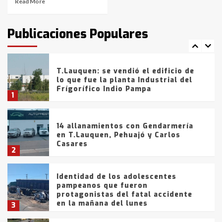
Read More
T.Lauquen: tres jóvenes que
intentaron evadir a la Policía
fueron detenidos por
Publicaciones Populares
comercialización de drogas en la
7
tarde del sábado
T.Lauquen: se vendió el edificio de
lo que fue la planta Industrial del
Frígorífico Indio Pampa
1
14 allanamientos con Gendarmería
en T.Lauquen, Pehuajó y Carlos
Casares
2
Identidad de los adolescentes
pampeanos que fueron
protagonistas del fatal accidente
en la mañana del lunes
3