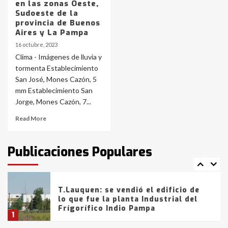
en las zonas Oeste,
Sudoeste de la
Los precios de los combustibles en
provincia de Buenos
La Pampa, desde YPF hasta Axion
Aires y La Pampa
entre 857 a 1338 pesos
5
16 octubre, 2023
Clima - Imágenes de lluvia y
tormenta Establecimiento
La Bolsa de Cereales de Bahía
San José, Mones Cazón, 5
Blanca anticipa que Agosto vendrá
con lluvias y heladas, en gran parte
mm Establecimiento San
de la provincia
6
Jorge, Mones Cazón, 7...
Read More
T.Lauquen: tres jóvenes que
intentaron evadir a la Policía
fueron detenidos por
Publicaciones Populares
comercialización de drogas en la
7
tarde del sábado
T.Lauquen: se vendió el edificio de
lo que fue la planta Industrial del
Frígorífico Indio Pampa
1