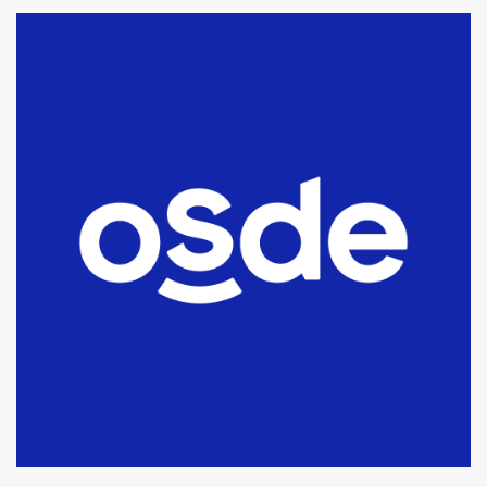
La Bolsa de Cereales de Bahía
Blanca anticipa que Agosto vendrá
con lluvias y heladas, en gran parte
de la provincia
6
T.Lauquen: tres jóvenes que
intentaron evadir a la Policía
fueron detenidos por
comercialización de drogas en la
7
tarde del sábado
T.Lauquen: se vendió el edificio de
lo que fue la planta Industrial del
Frígorífico Indio Pampa
1
14 allanamientos con Gendarmería
en T.Lauquen, Pehuajó y Carlos
Casares
2