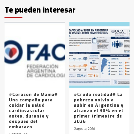
Identidad de los adolescentes
Te pueden interesar
pampeanos que fueron
protagonistas del fatal accidente
en la mañana del lunes
3
Accidente en Ruta 5: falleció un
joven de Trenque Lauquen
4
Los precios de los combustibles en
La Pampa, desde YPF hasta Axion
entre 857 a 1338 pesos
5
#Corazón de Mamá#
#Cruda realidad# La
Una campaña para
pobreza volvió a
cuidar la salud
subir en Argentina y
cardiovascular
alcanzó el 30% en el
antes, durante y
primer trimestre de
después del
2026
embarazo
5 agosto, 2026
6 agosto, 2026