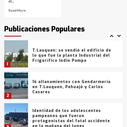
de la provincia
6
el...
Read More
T.Lauquen: tres jóvenes que
intentaron evadir a la Policía
fueron detenidos por
Publicaciones Populares
comercialización de drogas en la
7
tarde del sábado
T.Lauquen: se vendió el edificio de
lo que fue la planta Industrial del
Frígorífico Indio Pampa
1
14 allanamientos con Gendarmería
en T.Lauquen, Pehuajó y Carlos
Casares
2
Identidad de los adolescentes
pampeanos que fueron
protagonistas del fatal accidente
en la mañana del lunes