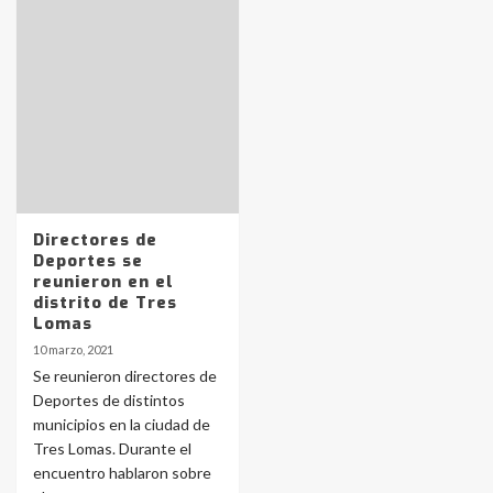
Identidad de los adolescentes
pampeanos que fueron
protagonistas del fatal accidente
en la mañana del lunes
3
Accidente en Ruta 5: falleció un
joven de Trenque Lauquen
Directores de
4
Deportes se
reunieron en el
distrito de Tres
Los precios de los combustibles en
Lomas
La Pampa, desde YPF hasta Axion
10 marzo, 2021
entre 857 a 1338 pesos
5
Se reunieron directores de
Deportes de distintos
municipios en la ciudad de
La Bolsa de Cereales de Bahía
Tres Lomas. Durante el
Blanca anticipa que Agosto vendrá
con lluvias y heladas, en gran parte
encuentro hablaron sobre