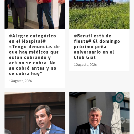
Los precios de los combustibles en
La Pampa, desde YPF hasta Axion
entre 857 a 1338 pesos
5
#Alegre categórico
#Beruti está de
en el Hospital#
fiesta# El domingo
«Tengo denuncias de
próximo peña
que hay médicos que
aniversario en el
están cobrando y
Club Giat
acá no se cobra. No
10 agosto, 2026
se cobró antes y no
se cobra hoy”
10 agosto, 2026