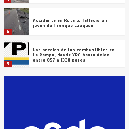
3
Accidente en Ruta 5: falleció un
joven de Trenque Lauquen
4
Los precios de los combustibles en
La Pampa, desde YPF hasta Axion
entre 857 a 1338 pesos
5
La Bolsa de Cereales de Bahía
Blanca anticipa que Agosto vendrá
con lluvias y heladas, en gran parte
de la provincia
6
T.Lauquen: tres jóvenes que
intentaron evadir a la Policía
fueron detenidos por
comercialización de drogas en la
7