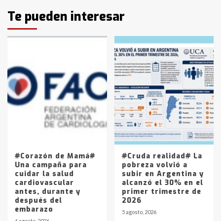
Identidad de los adolescentes
Te pueden interesar
pampeanos que fueron
protagonistas del fatal accidente
en la mañana del lunes
3
Accidente en Ruta 5: falleció un
joven de Trenque Lauquen
4
Los precios de los combustibles en
La Pampa, desde YPF hasta Axion
entre 857 a 1338 pesos
5
#Corazón de Mamá#
#Cruda realidad# La
Una campaña para
pobreza volvió a
cuidar la salud
subir en Argentina y
cardiovascular
alcanzó el 30% en el
antes, durante y
primer trimestre de
después del
2026
embarazo
5 agosto, 2026
6 agosto, 2026