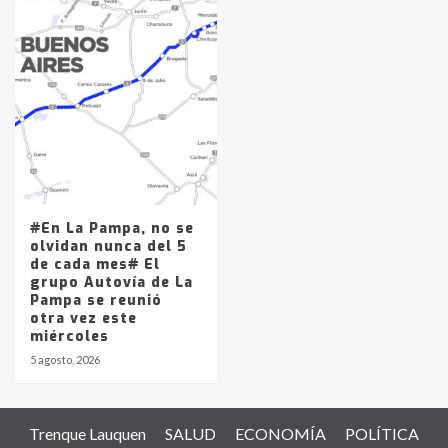
#En La Pampa, no se
olvidan nunca del 5
de cada mes# El
grupo Autovía de La
Pampa se reunió
otra vez este
miércoles
5 agosto, 2026
Trenque Lauquen
SALUD
ECONOMÍA
POLÍTICA