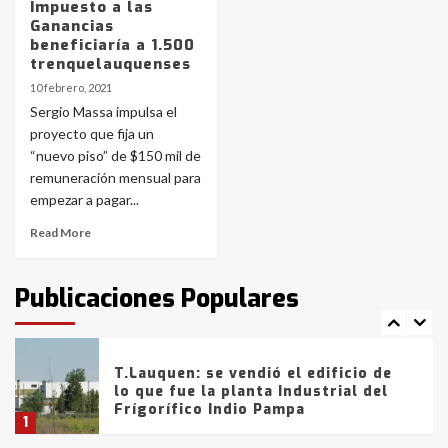
Impuesto a las
Ganancias
Los precios de los combustibles en
beneficiaría a 1.500
La Pampa, desde YPF hasta Axion
trenquelauquenses
entre 857 a 1338 pesos
5
10 febrero, 2021
Sergio Massa impulsa el
proyecto que fija un
La Bolsa de Cereales de Bahía
“nuevo piso” de $150 mil de
Blanca anticipa que Agosto vendrá
con lluvias y heladas, en gran parte
remuneración mensual para
de la provincia
6
empezar a pagar...
Read More
T.Lauquen: tres jóvenes que
intentaron evadir a la Policía
fueron detenidos por
Publicaciones Populares
comercialización de drogas en la
7
tarde del sábado
T.Lauquen: se vendió el edificio de
lo que fue la planta Industrial del
Frígorífico Indio Pampa
1