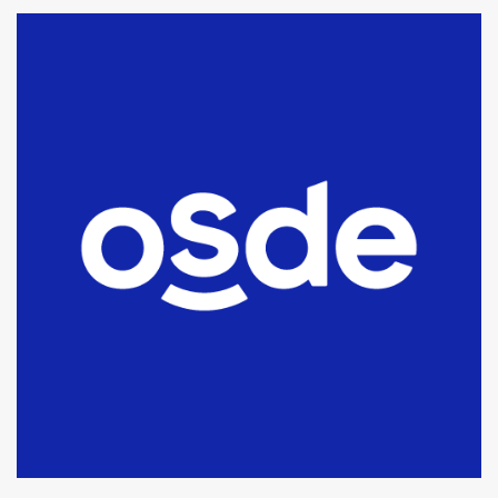
La Bolsa de Cereales de Bahía
Blanca anticipa que Agosto vendrá
con lluvias y heladas, en gran parte
de la provincia
6
T.Lauquen: tres jóvenes que
intentaron evadir a la Policía
fueron detenidos por
comercialización de drogas en la
7
tarde del sábado
T.Lauquen: se vendió el edificio de
lo que fue la planta Industrial del
Frígorífico Indio Pampa
1
14 allanamientos con Gendarmería
en T.Lauquen, Pehuajó y Carlos
Casares
2