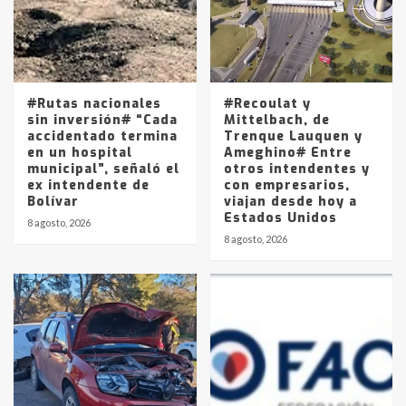
Los precios de los combustibles en
La Pampa, desde YPF hasta Axion
entre 857 a 1338 pesos
5
#Rutas nacionales
#Recoulat y
sin inversión# “Cada
Mittelbach, de
accidentado termina
Trenque Lauquen y
en un hospital
Ameghino# Entre
municipal”, señaló el
otros intendentes y
ex intendente de
con empresarios,
Bolívar
viajan desde hoy a
Estados Unidos
8 agosto, 2026
8 agosto, 2026