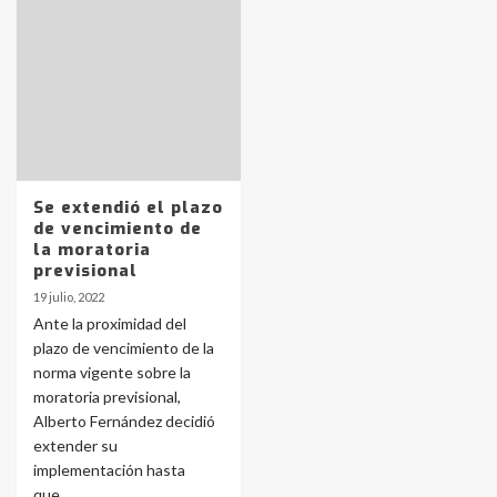
Identidad de los adolescentes
pampeanos que fueron
protagonistas del fatal accidente
en la mañana del lunes
3
Accidente en Ruta 5: falleció un
Se extendió el plazo
joven de Trenque Lauquen
de vencimiento de
4
la moratoria
previsional
19 julio, 2022
Los precios de los combustibles en
Ante la proximidad del
La Pampa, desde YPF hasta Axion
plazo de vencimiento de la
entre 857 a 1338 pesos
5
norma vigente sobre la
moratoria previsional,
Alberto Fernández decidió
La Bolsa de Cereales de Bahía
extender su
Blanca anticipa que Agosto vendrá
con lluvias y heladas, en gran parte
implementación hasta
de la provincia
6
que...