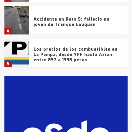
Accidente en Ruta 5: falleció un
joven de Trenque Lauquen
4
Los precios de los combustibles en
La Pampa, desde YPF hasta Axion
entre 857 a 1338 pesos
5
La Bolsa de Cereales de Bahía
Blanca anticipa que Agosto vendrá
con lluvias y heladas, en gran parte
de la provincia
6
T.Lauquen: tres jóvenes que
intentaron evadir a la Policía
fueron detenidos por
comercialización de drogas en la
7
tarde del sábado