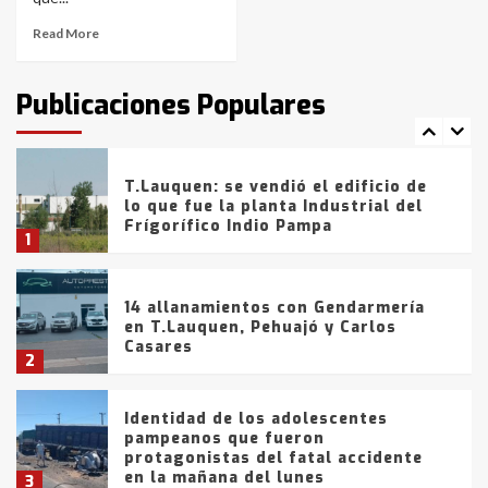
Read More
T.Lauquen: tres jóvenes que
intentaron evadir a la Policía
fueron detenidos por
Publicaciones Populares
comercialización de drogas en la
7
tarde del sábado
T.Lauquen: se vendió el edificio de
lo que fue la planta Industrial del
Frígorífico Indio Pampa
1
14 allanamientos con Gendarmería
en T.Lauquen, Pehuajó y Carlos
Casares
2
Identidad de los adolescentes
pampeanos que fueron
protagonistas del fatal accidente
en la mañana del lunes
3