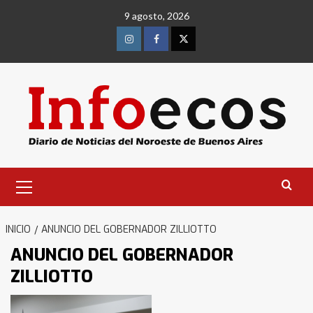
Saltar
9 agosto, 2026
al
contenido
Instagram
Facebook
Twitter
Menú
primario
INICIO
ANUNCIO DEL GOBERNADOR ZILLIOTTO
ANUNCIO DEL GOBERNADOR
ZILLIOTTO