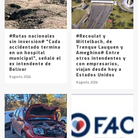
Los precios de los combustibles en
La Pampa, desde YPF hasta Axion
entre 857 a 1338 pesos
5
#Rutas nacionales
#Recoulat y
sin inversión# “Cada
Mittelbach, de
accidentado termina
Trenque Lauquen y
en un hospital
Ameghino# Entre
municipal”, señaló el
otros intendentes y
ex intendente de
con empresarios,
Bolívar
viajan desde hoy a
Estados Unidos
8 agosto, 2026
8 agosto, 2026