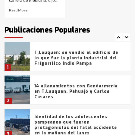
6
carrera de Medicina", dijo...
Read More
T.Lauquen: tres jóvenes que
intentaron evadir a la Policía
fueron detenidos por
Publicaciones Populares
comercialización de drogas en la
7
tarde del sábado
T.Lauquen: se vendió el edificio de
lo que fue la planta Industrial del
Frígorífico Indio Pampa
1
14 allanamientos con Gendarmería
en T.Lauquen, Pehuajó y Carlos
Casares
2
Identidad de los adolescentes
pampeanos que fueron
protagonistas del fatal accidente
en la mañana del lunes
3