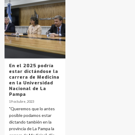
Identidad de los adolescentes
pampeanos que fueron
protagonistas del fatal accidente
en la mañana del lunes
3
Accidente en Ruta 5: falleció un
joven de Trenque Lauquen
En el 2025 podría
4
estar dictándose la
carrera de Medicina
en la Universidad
Los precios de los combustibles en
Nacional de La
La Pampa, desde YPF hasta Axion
Pampa
entre 857 a 1338 pesos
5
19 octubre, 2023
"Queremos que lo antes
posible podamos estar
La Bolsa de Cereales de Bahía
dictando también en la
Blanca anticipa que Agosto vendrá
con lluvias y heladas, en gran parte
provincia de La Pampa la
de la provincia