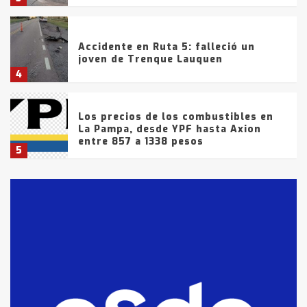
Accidente en Ruta 5: falleció un
joven de Trenque Lauquen
4
Los precios de los combustibles en
La Pampa, desde YPF hasta Axion
entre 857 a 1338 pesos
5
La Bolsa de Cereales de Bahía
Blanca anticipa que Agosto vendrá
con lluvias y heladas, en gran parte
de la provincia
6
T.Lauquen: tres jóvenes que
intentaron evadir a la Policía
fueron detenidos por
comercialización de drogas en la
7