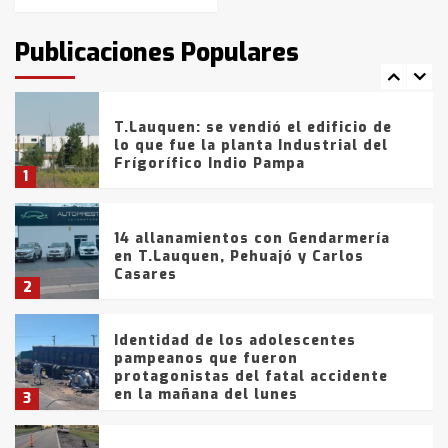
T.Lauquen: tres jóvenes que
intentaron evadir a la Policía
fueron detenidos por
Publicaciones Populares
comercialización de drogas en la
7
tarde del sábado
T.Lauquen: se vendió el edificio de
lo que fue la planta Industrial del
Frígorífico Indio Pampa
1
14 allanamientos con Gendarmería
en T.Lauquen, Pehuajó y Carlos
Casares
2
Identidad de los adolescentes
pampeanos que fueron
protagonistas del fatal accidente
en la mañana del lunes
3