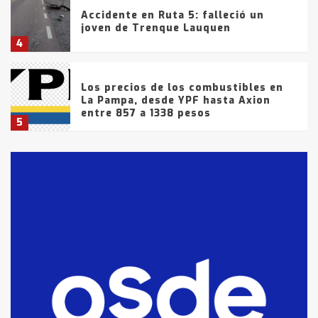
Accidente en Ruta 5: falleció un
joven de Trenque Lauquen
4
Los precios de los combustibles en
La Pampa, desde YPF hasta Axion
entre 857 a 1338 pesos
5
La Bolsa de Cereales de Bahía
Blanca anticipa que Agosto vendrá
con lluvias y heladas, en gran parte
de la provincia
6
T.Lauquen: tres jóvenes que
intentaron evadir a la Policía
fueron detenidos por
comercialización de drogas en la
7
tarde del sábado