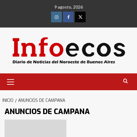
Saltar
9 agosto, 2026
al
contenido
Instagram
Facebook
Twitter
Menú
primario
INICIO
ANUNCIOS DE CAMPANA
ANUNCIOS DE CAMPANA