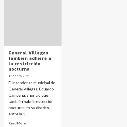
Identidad de los adolescentes
pampeanos que fueron
protagonistas del fatal accidente
en la mañana del lunes
3
Accidente en Ruta 5: falleció un
joven de Trenque Lauquen
4
General Villegas
también adhiere a
la restricción
Los precios de los combustibles en
nocturna
La Pampa, desde YPF hasta Axion
12 enero, 2021
entre 857 a 1338 pesos
5
El intendente municipal de
General Villegas, Eduardo
Campana, anunció que
La Bolsa de Cereales de Bahía
también habrá restricción
Blanca anticipa que Agosto vendrá
con lluvias y heladas, en gran parte
nocturna en su distrito,
de la provincia
6
entre la 1...
Read More