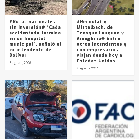
Los precios de los combustibles en
La Pampa, desde YPF hasta Axion
entre 857 a 1338 pesos
5
#Rutas nacionales
#Recoulat y
sin inversión# “Cada
Mittelbach, de
accidentado termina
Trenque Lauquen y
en un hospital
Ameghino# Entre
municipal”, señaló el
otros intendentes y
ex intendente de
con empresarios,
Bolívar
viajan desde hoy a
Estados Unidos
8 agosto, 2026
8 agosto, 2026