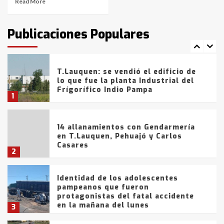
Read More
T.Lauquen: tres jóvenes que
intentaron evadir a la Policía
fueron detenidos por
Publicaciones Populares
comercialización de drogas en la
7
tarde del sábado
T.Lauquen: se vendió el edificio de
lo que fue la planta Industrial del
Frígorífico Indio Pampa
1
14 allanamientos con Gendarmería
en T.Lauquen, Pehuajó y Carlos
Casares
2
Identidad de los adolescentes
pampeanos que fueron
protagonistas del fatal accidente
en la mañana del lunes
3