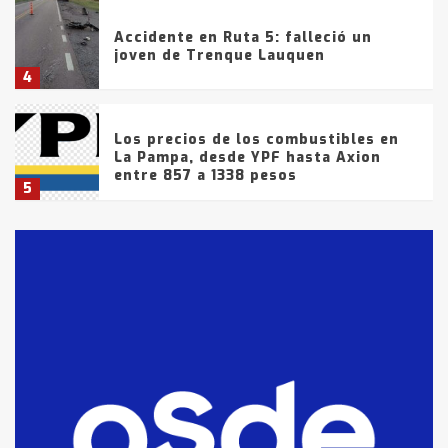
Accidente en Ruta 5: falleció un
joven de Trenque Lauquen
4
Los precios de los combustibles en
La Pampa, desde YPF hasta Axion
entre 857 a 1338 pesos
5
La Bolsa de Cereales de Bahía
Blanca anticipa que Agosto vendrá
con lluvias y heladas, en gran parte
de la provincia
6
T.Lauquen: tres jóvenes que
intentaron evadir a la Policía
fueron detenidos por
comercialización de drogas en la
7
tarde del sábado