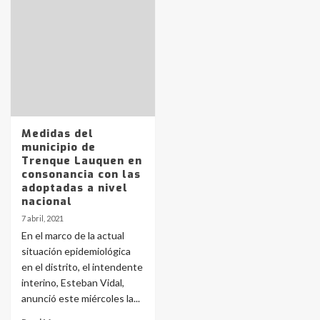
Identidad de los adolescentes
pampeanos que fueron
protagonistas del fatal accidente
en la mañana del lunes
3
Accidente en Ruta 5: falleció un
joven de Trenque Lauquen
Medidas del
4
municipio de
Trenque Lauquen en
consonancia con las
Los precios de los combustibles en
adoptadas a nivel
La Pampa, desde YPF hasta Axion
nacional
entre 857 a 1338 pesos
5
7 abril, 2021
En el marco de la actual
situación epidemiológica
La Bolsa de Cereales de Bahía
en el distrito, el intendente
Blanca anticipa que Agosto vendrá
con lluvias y heladas, en gran parte
interino, Esteban Vidal,
de la provincia
6
anunció este miércoles la...