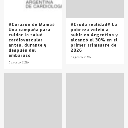
Los precios de los combustibles en
La Pampa, desde YPF hasta Axion
entre 857 a 1338 pesos
5
#Corazón de Mamá#
#Cruda realidad# La
Una campaña para
pobreza volvió a
cuidar la salud
subir en Argentina y
cardiovascular
alcanzó el 30% en el
antes, durante y
primer trimestre de
después del
2026
embarazo
5 agosto, 2026
6 agosto, 2026