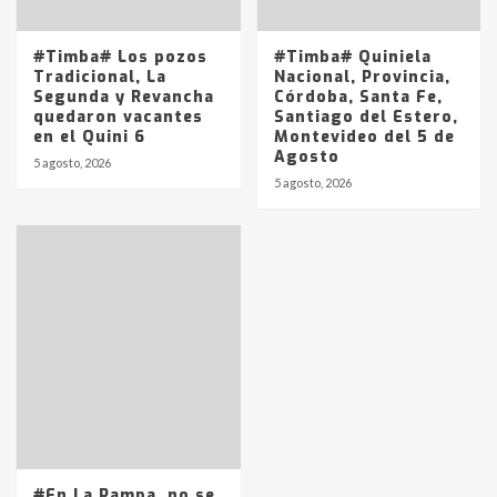
#Timba# Los pozos
#Timba# Quiniela
Tradicional, La
Nacional, Provincia,
Segunda y Revancha
Córdoba, Santa Fe,
quedaron vacantes
Santiago del Estero,
en el Quini 6
Montevideo del 5 de
Agosto
5 agosto, 2026
5 agosto, 2026
#En La Pampa, no se