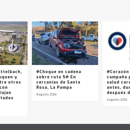
ittelbach,
#Choque en cadena
#Corazón
uquen y
sobre ruta 5# En
campaña p
tre otros
cercanías de Santa
salud car
 con
Rosa, La Pampa
antes, du
iajan
después 
8 agosto, 2026
stados
6 agosto, 2026