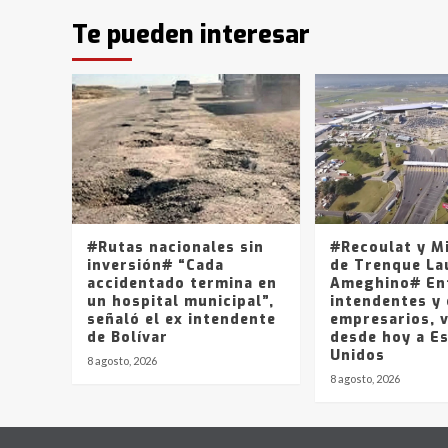
Te pueden interesar
#Rutas nacionales sin
#Recoulat y M
inversión# “Cada
de Trenque La
accidentado termina en
Ameghino# En
un hospital municipal”,
intendentes y
señaló el ex intendente
empresarios, v
de Bolívar
desde hoy a E
Unidos
8 agosto, 2026
8 agosto, 2026