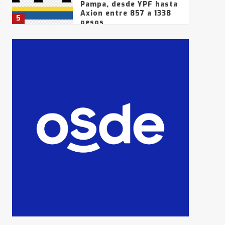
Pampa, desde YPF hasta
Axion entre 857 a 1338
5
pesos
La Bolsa de Cereales de
Bahía Blanca anticipa
que Agosto vendrá con
lluvias y heladas, en
6
gran parte de la
provincia
T.Lauquen: tres jóvenes
que intentaron evadir a
la Policía fueron
detenidos por
7
comercialización de
drogas en la tarde del
sábado
T.Lauquen: se vendió el
edificio de lo que fue la
planta Industrial del
Frígorífico Indio Pampa
1
14 allanamientos con
Gendarmería en