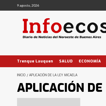
Saltar
9 agosto, 2026
al
contenido
Trenque Lauquen
SALUD
ECONOMÍA
INICIO
APLICACIÓN DE LA LEY MICAELA
APLICACIÓN DE