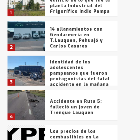
edificio de lo que fue la
planta Industrial del
Frígorífico Indio Pampa
1
14 allanamientos con
Gendarmería en
T.Lauquen, Pehuajó y
Carlos Casares
2
Identidad de los
adolescentes
pampeanos que fueron
protagonistas del fatal
3
accidente en la mañana
del lunes
Accidente en Ruta 5:
falleció un joven de
Trenque Lauquen
4
Los precios de los
combustibles en La