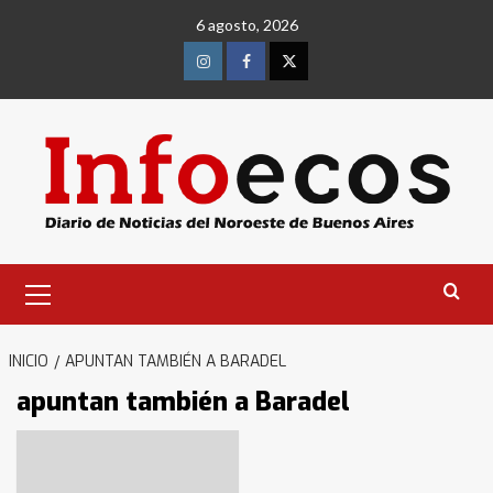
Saltar
6 agosto, 2026
al
contenido
Instagram
Facebook
Twitter
Menú
primario
INICIO
APUNTAN TAMBIÉN A BARADEL
apuntan también a Baradel