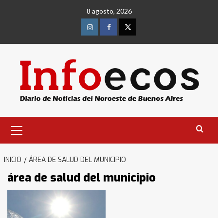
Saltar
8 agosto, 2026
al
contenido
Instagram
Facebook
Twitter
Menú
primario
INICIO
ÁREA DE SALUD DEL MUNICIPIO
área de salud del municipio