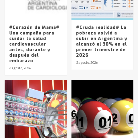
Los precios de los combustibles en
La Pampa, desde YPF hasta Axion
entre 857 a 1338 pesos
5
#Corazón de Mamá#
#Cruda realidad# La
Una campaña para
pobreza volvió a
cuidar la salud
subir en Argentina y
cardiovascular
alcanzó el 30% en el
antes, durante y
primer trimestre de
después del
2026
embarazo
5 agosto, 2026
6 agosto, 2026