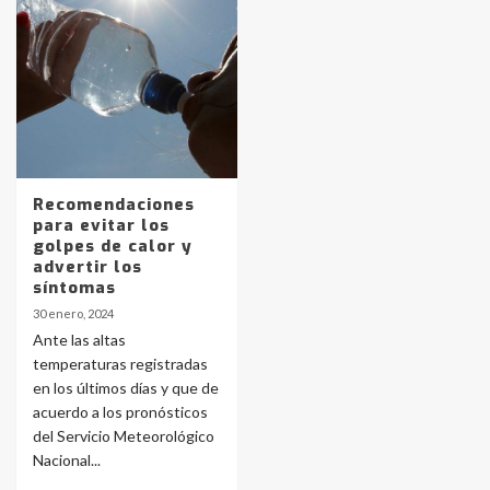
Identidad de los adolescentes
pampeanos que fueron
protagonistas del fatal accidente
en la mañana del lunes
3
Accidente en Ruta 5: falleció un
joven de Trenque Lauquen
Recomendaciones
4
para evitar los
golpes de calor y
advertir los
Los precios de los combustibles en
síntomas
La Pampa, desde YPF hasta Axion
30 enero, 2024
entre 857 a 1338 pesos
5
Ante las altas
temperaturas registradas
en los últimos días y que de
La Bolsa de Cereales de Bahía
acuerdo a los pronósticos
Blanca anticipa que Agosto vendrá
con lluvias y heladas, en gran parte
del Servicio Meteorológico
de la provincia
6
Nacional...