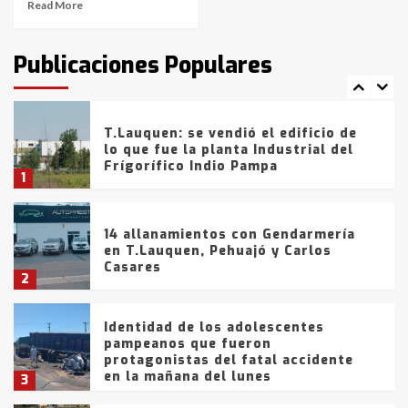
Read More
T.Lauquen: tres jóvenes que
intentaron evadir a la Policía
fueron detenidos por
Publicaciones Populares
comercialización de drogas en la
7
tarde del sábado
T.Lauquen: se vendió el edificio de
lo que fue la planta Industrial del
Frígorífico Indio Pampa
1
14 allanamientos con Gendarmería
en T.Lauquen, Pehuajó y Carlos
Casares
2
Identidad de los adolescentes
pampeanos que fueron
protagonistas del fatal accidente
en la mañana del lunes
3