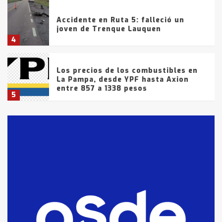
Accidente en Ruta 5: falleció un
joven de Trenque Lauquen
4
Los precios de los combustibles en
La Pampa, desde YPF hasta Axion
entre 857 a 1338 pesos
5
La Bolsa de Cereales de Bahía
Blanca anticipa que Agosto vendrá
con lluvias y heladas, en gran parte
de la provincia
6
T.Lauquen: tres jóvenes que
intentaron evadir a la Policía
fueron detenidos por
comercialización de drogas en la
7
tarde del sábado