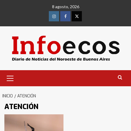
Saltar
8 agosto, 2026
al
contenido
Instagram
Facebook
Twitter
Menú
primario
INICIO
ATENCIÓN
ATENCIÓN