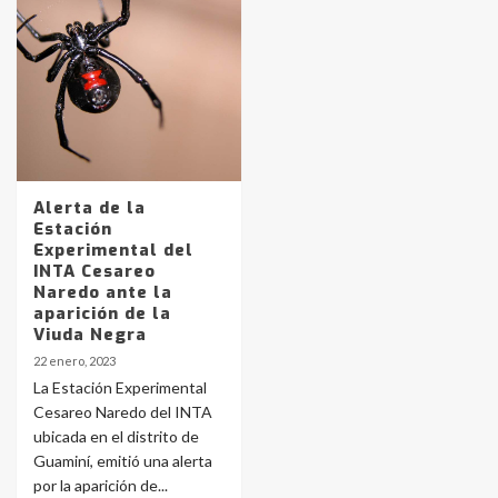
Identidad de los adolescentes
pampeanos que fueron
protagonistas del fatal accidente
en la mañana del lunes
3
Accidente en Ruta 5: falleció un
Alerta de la
joven de Trenque Lauquen
Estación
4
Experimental del
INTA Cesareo
Naredo ante la
Los precios de los combustibles en
aparición de la
La Pampa, desde YPF hasta Axion
Viuda Negra
entre 857 a 1338 pesos
5
22 enero, 2023
La Estación Experimental
Cesareo Naredo del INTA
La Bolsa de Cereales de Bahía
ubicada en el distrito de
Blanca anticipa que Agosto vendrá
con lluvias y heladas, en gran parte
Guaminí, emitió una alerta
de la provincia
6
por la aparición de...