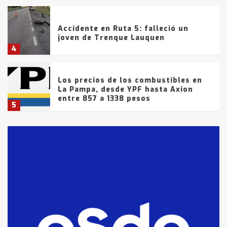
Accidente en Ruta 5: falleció un
joven de Trenque Lauquen
4
Los precios de los combustibles en
La Pampa, desde YPF hasta Axion
entre 857 a 1338 pesos
5
La Bolsa de Cereales de Bahía
Blanca anticipa que Agosto vendrá
con lluvias y heladas, en gran parte
de la provincia
6
T.Lauquen: tres jóvenes que
intentaron evadir a la Policía
fueron detenidos por
comercialización de drogas en la
7
tarde del sábado