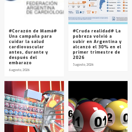
Los precios de los combustibles en
La Pampa, desde YPF hasta Axion
entre 857 a 1338 pesos
5
#Corazón de Mamá#
#Cruda realidad# La
Una campaña para
pobreza volvió a
cuidar la salud
subir en Argentina y
cardiovascular
alcanzó el 30% en el
antes, durante y
primer trimestre de
después del
2026
embarazo
5 agosto, 2026
6 agosto, 2026