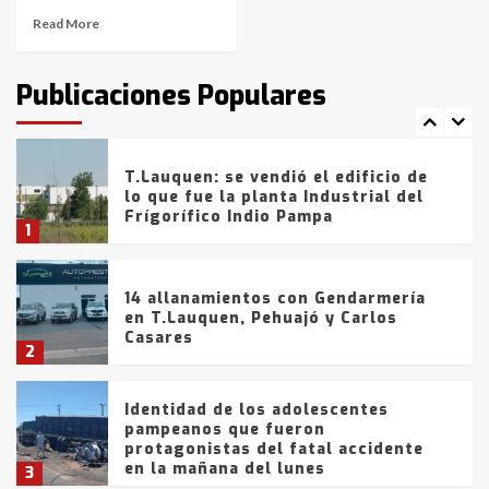
Read More
T.Lauquen: tres jóvenes que
intentaron evadir a la Policía
fueron detenidos por
Publicaciones Populares
comercialización de drogas en la
7
tarde del sábado
T.Lauquen: se vendió el edificio de
lo que fue la planta Industrial del
Frígorífico Indio Pampa
1
14 allanamientos con Gendarmería
en T.Lauquen, Pehuajó y Carlos
Casares
2
Identidad de los adolescentes
pampeanos que fueron
protagonistas del fatal accidente
en la mañana del lunes
3