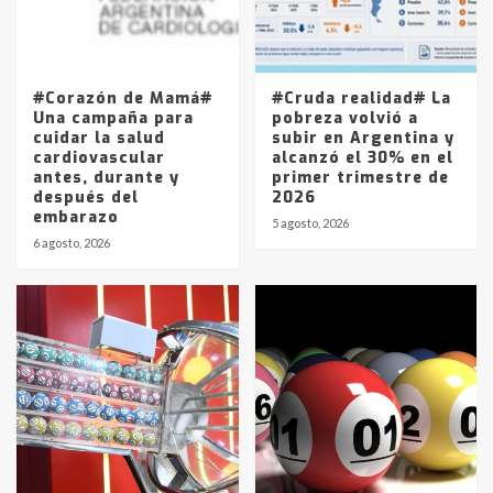
Los precios de los combustibles en
La Pampa, desde YPF hasta Axion
entre 857 a 1338 pesos
5
#Corazón de Mamá#
#Cruda realidad# La
Una campaña para
pobreza volvió a
cuidar la salud
subir en Argentina y
cardiovascular
alcanzó el 30% en el
antes, durante y
primer trimestre de
después del
2026
embarazo
5 agosto, 2026
6 agosto, 2026