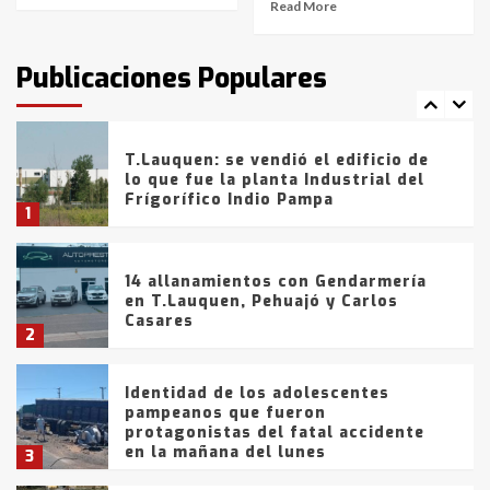
Read More
T.Lauquen: tres jóvenes que
intentaron evadir a la Policía
fueron detenidos por
Publicaciones Populares
comercialización de drogas en la
7
tarde del sábado
T.Lauquen: se vendió el edificio de
lo que fue la planta Industrial del
Frígorífico Indio Pampa
1
14 allanamientos con Gendarmería
en T.Lauquen, Pehuajó y Carlos
Casares
2
Identidad de los adolescentes
pampeanos que fueron
protagonistas del fatal accidente
en la mañana del lunes
3