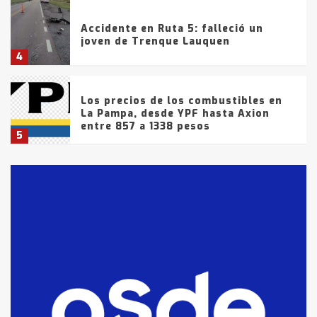
Accidente en Ruta 5: falleció un
joven de Trenque Lauquen
4
Los precios de los combustibles en
La Pampa, desde YPF hasta Axion
entre 857 a 1338 pesos
5
La Bolsa de Cereales de Bahía
Blanca anticipa que Agosto vendrá
con lluvias y heladas, en gran parte
de la provincia
6
T.Lauquen: tres jóvenes que
intentaron evadir a la Policía
fueron detenidos por
comercialización de drogas en la
7
tarde del sábado