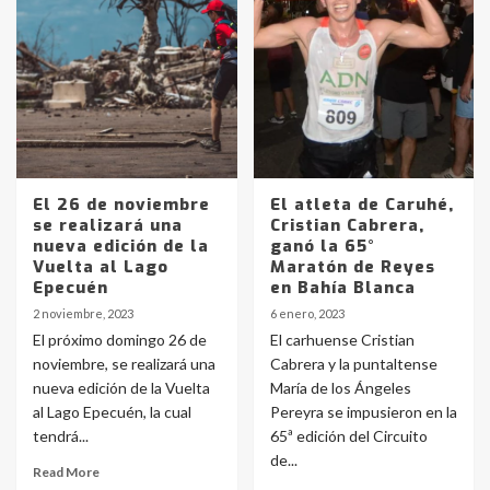
Identidad de los adolescentes
pampeanos que fueron
protagonistas del fatal accidente
en la mañana del lunes
3
Accidente en Ruta 5: falleció un
joven de Trenque Lauquen
El 26 de noviembre
El atleta de Caruhé,
4
se realizará una
Cristian Cabrera,
nueva edición de la
ganó la 65°
Vuelta al Lago
Maratón de Reyes
Los precios de los combustibles en
Epecuén
en Bahía Blanca
La Pampa, desde YPF hasta Axion
2 noviembre, 2023
6 enero, 2023
entre 857 a 1338 pesos
5
El próximo domingo 26 de
El carhuense Cristian
noviembre, se realizará una
Cabrera y la puntaltense
nueva edición de la Vuelta
María de los Ángeles
La Bolsa de Cereales de Bahía
al Lago Epecuén, la cual
Pereyra se impusieron en la
Blanca anticipa que Agosto vendrá
con lluvias y heladas, en gran parte
tendrá...
65ª edición del Circuito
de la provincia
6
de...
Read More