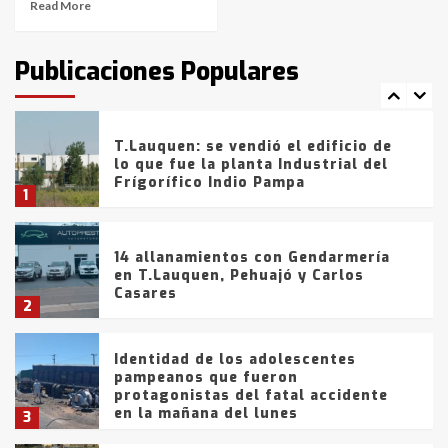
Read More
T.Lauquen: tres jóvenes que
intentaron evadir a la Policía
fueron detenidos por
Publicaciones Populares
comercialización de drogas en la
7
tarde del sábado
T.Lauquen: se vendió el edificio de
lo que fue la planta Industrial del
Frígorífico Indio Pampa
1
14 allanamientos con Gendarmería
en T.Lauquen, Pehuajó y Carlos
Casares
2
Identidad de los adolescentes
pampeanos que fueron
protagonistas del fatal accidente
en la mañana del lunes
3