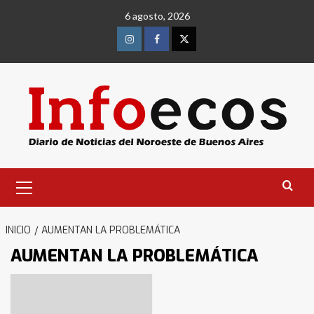
Saltar
6 agosto, 2026
al
contenido
Instagram
Facebook
Twitter
Menú
primario
INICIO
AUMENTAN LA PROBLEMÁTICA
AUMENTAN LA PROBLEMÁTICA