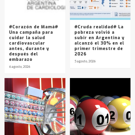
Los precios de los combustibles en
La Pampa, desde YPF hasta Axion
entre 857 a 1338 pesos
5
#Corazón de Mamá#
#Cruda realidad# La
Una campaña para
pobreza volvió a
cuidar la salud
subir en Argentina y
cardiovascular
alcanzó el 30% en el
antes, durante y
primer trimestre de
después del
2026
embarazo
5 agosto, 2026
6 agosto, 2026