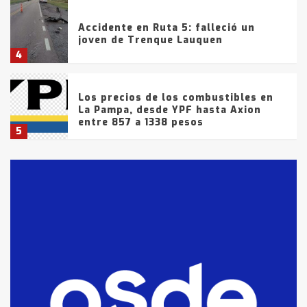
Accidente en Ruta 5: falleció un
joven de Trenque Lauquen
4
Los precios de los combustibles en
La Pampa, desde YPF hasta Axion
entre 857 a 1338 pesos
5
La Bolsa de Cereales de Bahía
Blanca anticipa que Agosto vendrá
con lluvias y heladas, en gran parte
de la provincia
6
T.Lauquen: tres jóvenes que
intentaron evadir a la Policía
fueron detenidos por
comercialización de drogas en la
7
tarde del sábado