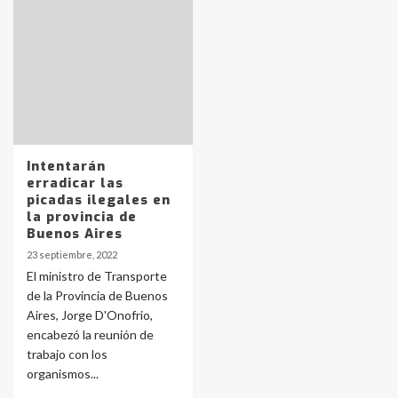
Identidad de los adolescentes
pampeanos que fueron
protagonistas del fatal accidente
en la mañana del lunes
3
Accidente en Ruta 5: falleció un
joven de Trenque Lauquen
Intentarán
4
erradicar las
picadas ilegales en
la provincia de
Los precios de los combustibles en
Buenos Aires
La Pampa, desde YPF hasta Axion
23 septiembre, 2022
entre 857 a 1338 pesos
5
El ministro de Transporte
de la Provincia de Buenos
Aires, Jorge D'Onofrio,
La Bolsa de Cereales de Bahía
encabezó la reunión de
Blanca anticipa que Agosto vendrá
con lluvias y heladas, en gran parte
trabajo con los
de la provincia
6
organismos...