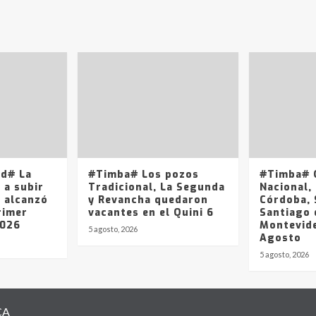
ad# La
#Timba# Los pozos
#Timba# Q
 a subir
Tradicional, La Segunda
Nacional, 
y alcanzó
y Revancha quedaron
Córdoba, 
rimer
vacantes en el Quini 6
Santiago 
2026
Montevide
5 agosto, 2026
Agosto
5 agosto, 2026
CA