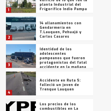
edificio de lo que fue la
planta Industrial del
Frígorífico Indio Pampa
1
14 allanamientos con
Gendarmería en
T.Lauquen, Pehuajó y
Carlos Casares
2
Identidad de los
adolescentes
pampeanos que fueron
protagonistas del fatal
3
accidente en la mañana
del lunes
Accidente en Ruta 5:
falleció un joven de
Trenque Lauquen
4
Los precios de los
combustibles en La