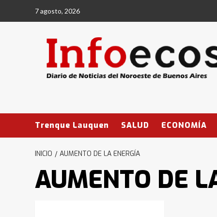
Saltar
7 agosto, 2026
al
contenido
Trenque Lauquen
SALUD
ECONOMÍA
INICIO
AUMENTO DE LA ENERGÍA
AUMENTO DE L