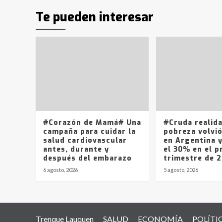
Te pueden interesar
#Corazón de Mamá# Una
#Cruda realid
campaña para cuidar la
pobreza volvió
salud cardiovascular
en Argentina 
antes, durante y
el 30% en el p
después del embarazo
trimestre de 
6 agosto, 2026
5 agosto, 2026
Trenque Lauquen
SALUD
ECONOMÍA
POLÍTI