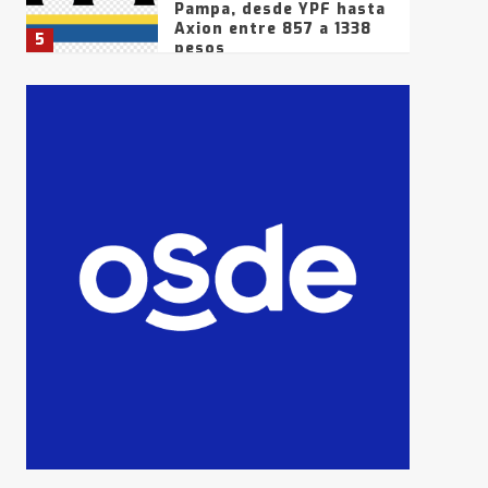
Pampa, desde YPF hasta
Axion entre 857 a 1338
5
pesos
La Bolsa de Cereales de
Bahía Blanca anticipa
que Agosto vendrá con
lluvias y heladas, en
6
gran parte de la
provincia
T.Lauquen: tres jóvenes
que intentaron evadir a
la Policía fueron
detenidos por
7
comercialización de
drogas en la tarde del
sábado
T.Lauquen: se vendió el
edificio de lo que fue la
planta Industrial del
Frígorífico Indio Pampa
1
14 allanamientos con
Gendarmería en