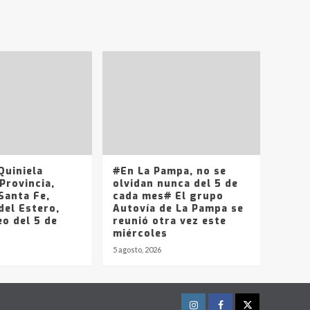
T.Lauquen, Pehuajó y
Carlos Casares
2
Identidad de los
adolescentes
pampeanos que fueron
protagonistas del fatal
3
accidente en la mañana
del lunes
Accidente en Ruta 5:
falleció un joven de
Trenque Lauquen
uiniela
#En La Pampa, no se
4
Provincia,
olvidan nunca del 5 de
Santa Fe,
cada mes# El grupo
del Estero,
Los precios de los
Autovía de La Pampa se
o del 5 de
combustibles en La
reunió otra vez este
Pampa, desde YPF hasta
miércoles
Axion entre 857 a 1338
5 agosto, 2026
5
pesos