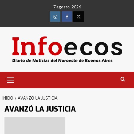
Saltar
7 agosto, 2026
al
contenido
Instagram
Facebook
Twitter
Menú
primario
INICIO
AVANZÓ LA JUSTICIA
AVANZÓ LA JUSTICIA