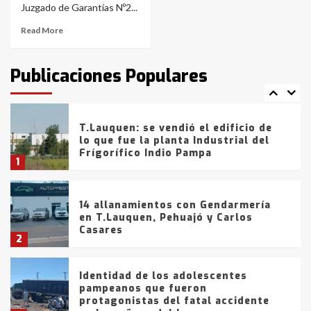
de la provincia
6
Juzgado de Garantías Nº2...
Read More
T.Lauquen: tres jóvenes que
intentaron evadir a la Policía
fueron detenidos por
Publicaciones Populares
comercialización de drogas en la
7
tarde del sábado
T.Lauquen: se vendió el edificio de
lo que fue la planta Industrial del
Frígorífico Indio Pampa
1
14 allanamientos con Gendarmería
en T.Lauquen, Pehuajó y Carlos
Casares
2
Identidad de los adolescentes
pampeanos que fueron
protagonistas del fatal accidente