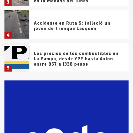
en la mañana del lunes
3
Accidente en Ruta 5: falleció un
joven de Trenque Lauquen
4
Los precios de los combustibles en
La Pampa, desde YPF hasta Axion
entre 857 a 1338 pesos
5
La Bolsa de Cereales de Bahía
Blanca anticipa que Agosto vendrá
con lluvias y heladas, en gran parte
de la provincia
6
T.Lauquen: tres jóvenes que
intentaron evadir a la Policía
fueron detenidos por
comercialización de drogas en la