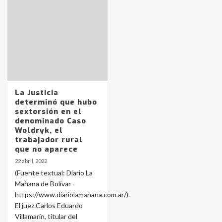
Identidad de los adolescentes
pampeanos que fueron
protagonistas del fatal accidente
en la mañana del lunes
3
La Justicia
Accidente en Ruta 5: falleció un
determinó que hubo
joven de Trenque Lauquen
sextorsión en el
4
denominado Caso
Woldryk, el
trabajador rural
Los precios de los combustibles en
que no aparece
La Pampa, desde YPF hasta Axion
22 abril, 2022
entre 857 a 1338 pesos
5
(Fuente textual: Diario La
Mañana de Bolívar -
https://www.diariolamanana.com.ar/).
La Bolsa de Cereales de Bahía
El juez Carlos Eduardo
Blanca anticipa que Agosto vendrá
con lluvias y heladas, en gran parte
Villamarín, titular del