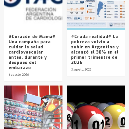
Los precios de los combustibles en
La Pampa, desde YPF hasta Axion
entre 857 a 1338 pesos
5
#Corazón de Mamá#
#Cruda realidad# La
Una campaña para
pobreza volvió a
cuidar la salud
subir en Argentina y
cardiovascular
alcanzó el 30% en el
antes, durante y
primer trimestre de
después del
2026
embarazo
5 agosto, 2026
6 agosto, 2026