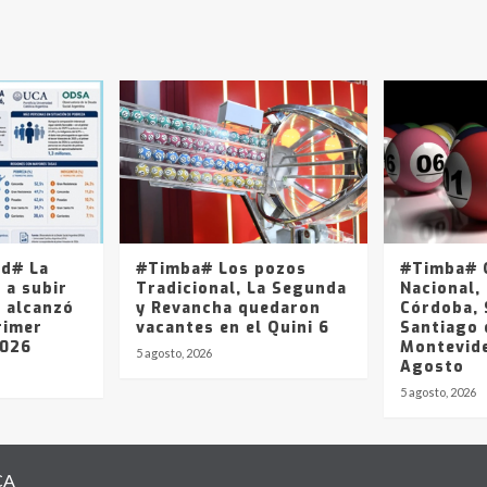
ad# La
#Timba# Los pozos
#Timba# Q
 a subir
Tradicional, La Segunda
Nacional, 
y alcanzó
y Revancha quedaron
Córdoba, 
rimer
vacantes en el Quini 6
Santiago 
2026
Montevide
5 agosto, 2026
Agosto
5 agosto, 2026
CA