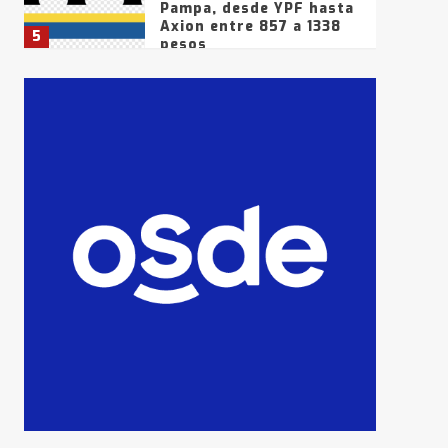
Pampa, desde YPF hasta
Axion entre 857 a 1338
5
pesos
La Bolsa de Cereales de
Bahía Blanca anticipa
que Agosto vendrá con
lluvias y heladas, en
6
gran parte de la
provincia
T.Lauquen: tres jóvenes
que intentaron evadir a
la Policía fueron
detenidos por
7
comercialización de
drogas en la tarde del
sábado
T.Lauquen: se vendió el
edificio de lo que fue la
planta Industrial del
Frígorífico Indio Pampa
1
14 allanamientos con
Gendarmería en