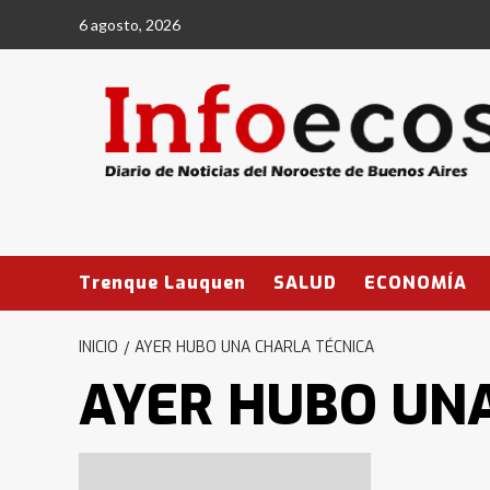
Saltar
6 agosto, 2026
al
contenido
Trenque Lauquen
SALUD
ECONOMÍA
INICIO
AYER HUBO UNA CHARLA TÉCNICA
AYER HUBO UNA