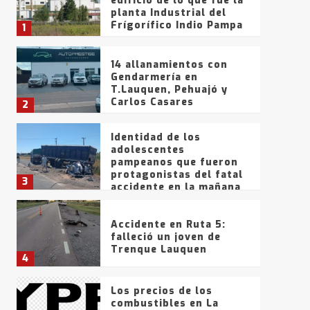
edificio de lo que fue la
planta Industrial del
Frígorífico Indio Pampa
1
14 allanamientos con
Gendarmería en
T.Lauquen, Pehuajó y
Carlos Casares
2
Identidad de los
adolescentes
pampeanos que fueron
protagonistas del fatal
3
accidente en la mañana
del lunes
Accidente en Ruta 5:
falleció un joven de
Trenque Lauquen
4
Los precios de los
combustibles en La