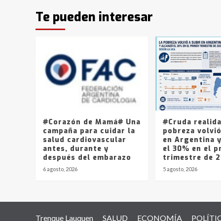
Te pueden interesar
#Corazón de Mamá# Una
#Cruda realid
campaña para cuidar la
pobreza volvió
salud cardiovascular
en Argentina 
antes, durante y
el 30% en el p
después del embarazo
trimestre de 
6 agosto, 2026
5 agosto, 2026
Trenque Lauquen
SALUD
ECONOMÍA
POLÍTI