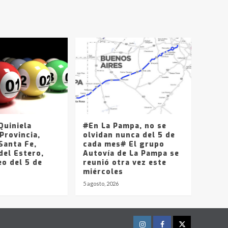
T.Lauquen, Pehuajó y
Carlos Casares
2
Identidad de los
adolescentes
pampeanos que fueron
protagonistas del fatal
3
accidente en la mañana
del lunes
Accidente en Ruta 5:
falleció un joven de
Trenque Lauquen
uiniela
#En La Pampa, no se
4
Provincia,
olvidan nunca del 5 de
Santa Fe,
cada mes# El grupo
del Estero,
Los precios de los
Autovía de La Pampa se
o del 5 de
combustibles en La
reunió otra vez este
Pampa, desde YPF hasta
miércoles
Axion entre 857 a 1338
5 agosto, 2026
5
pesos