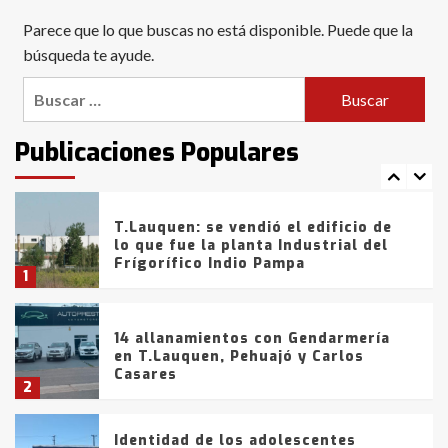
Blanca anticipa que Agosto vendrá
Parece que lo que buscas no está disponible. Puede que la
con lluvias y heladas, en gran parte
de la provincia
búsqueda te ayude.
6
Buscar:
T.Lauquen: tres jóvenes que
intentaron evadir a la Policía
fueron detenidos por
Publicaciones Populares
comercialización de drogas en la
7
tarde del sábado
T.Lauquen: se vendió el edificio de
lo que fue la planta Industrial del
Frígorífico Indio Pampa
1
14 allanamientos con Gendarmería
en T.Lauquen, Pehuajó y Carlos
Casares
2
Identidad de los adolescentes