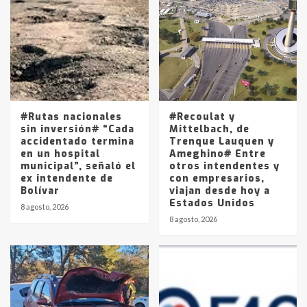
Accidente en Ruta 5: falleció un
joven de Trenque Lauquen
4
Los precios de los combustibles en
La Pampa, desde YPF hasta Axion
entre 857 a 1338 pesos
5
#Rutas nacionales
#Recoulat y
sin inversión# “Cada
Mittelbach, de
accidentado termina
Trenque Lauquen y
en un hospital
Ameghino# Entre
municipal”, señaló el
otros intendentes y
ex intendente de
con empresarios,
Bolívar
viajan desde hoy a
Estados Unidos
8 agosto, 2026
8 agosto, 2026