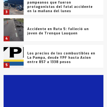
pampeanos que fueron
protagonistas del fatal accidente
en la mañana del lunes
3
Accidente en Ruta 5: falleció un
joven de Trenque Lauquen
4
Los precios de los combustibles en
La Pampa, desde YPF hasta Axion
entre 857 a 1338 pesos
5
La Bolsa de Cereales de Bahía
Blanca anticipa que Agosto vendrá
con lluvias y heladas, en gran parte
de la provincia
6
T.Lauquen: tres jóvenes que