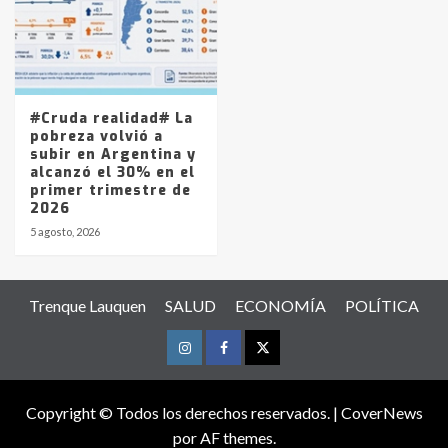
#Cruda realidad# La
pobreza volvió a
subir en Argentina y
alcanzó el 30% en el
primer trimestre de
2026
5 agosto, 2026
Trenque Lauquen
SALUD
ECONOMÍA
POLÍTICA
Instagram
Facebook
Twitter
Copyright © Todos los derechos reservados.
|
CoverNews
por AF themes.