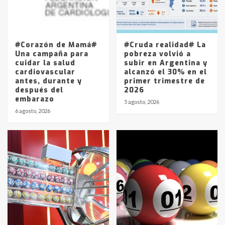
Los precios de los combustibles en
La Pampa, desde YPF hasta Axion
entre 857 a 1338 pesos
5
#Corazón de Mamá#
#Cruda realidad# La
Una campaña para
pobreza volvió a
cuidar la salud
subir en Argentina y
cardiovascular
alcanzó el 30% en el
antes, durante y
primer trimestre de
después del
2026
embarazo
5 agosto, 2026
6 agosto, 2026