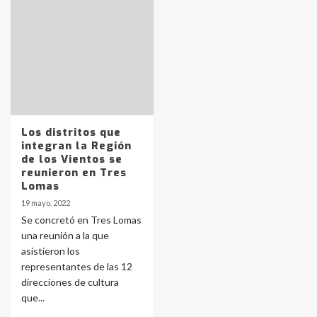
Identidad de los adolescentes
pampeanos que fueron
protagonistas del fatal accidente
en la mañana del lunes
3
Accidente en Ruta 5: falleció un
joven de Trenque Lauquen
Los distritos que
4
integran la Región
de los Vientos se
reunieron en Tres
Los precios de los combustibles en
Lomas
La Pampa, desde YPF hasta Axion
19 mayo, 2022
entre 857 a 1338 pesos
5
Se concretó en Tres Lomas
una reunión a la que
asistieron los
La Bolsa de Cereales de Bahía
representantes de las 12
Blanca anticipa que Agosto vendrá
con lluvias y heladas, en gran parte
direcciones de cultura
de la provincia
6
que...