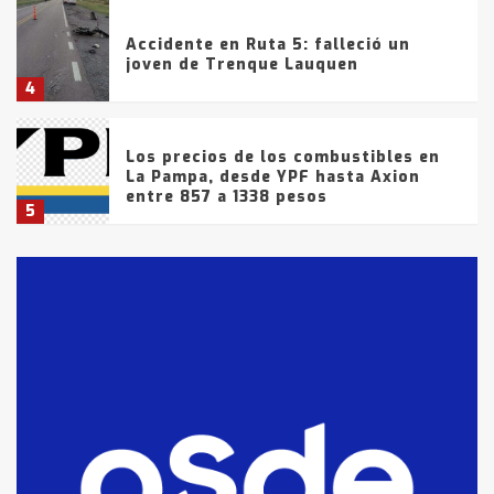
Accidente en Ruta 5: falleció un
joven de Trenque Lauquen
4
Los precios de los combustibles en
La Pampa, desde YPF hasta Axion
entre 857 a 1338 pesos
5
La Bolsa de Cereales de Bahía
Blanca anticipa que Agosto vendrá
con lluvias y heladas, en gran parte
de la provincia
6
T.Lauquen: tres jóvenes que
intentaron evadir a la Policía
fueron detenidos por
comercialización de drogas en la
7
tarde del sábado