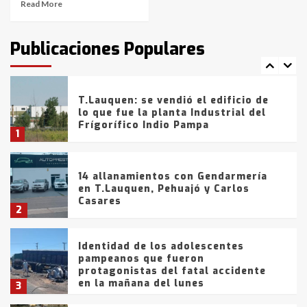
Read More
T.Lauquen: tres jóvenes que
intentaron evadir a la Policía
fueron detenidos por
Publicaciones Populares
comercialización de drogas en la
7
tarde del sábado
T.Lauquen: se vendió el edificio de
lo que fue la planta Industrial del
Frígorífico Indio Pampa
1
14 allanamientos con Gendarmería
en T.Lauquen, Pehuajó y Carlos
Casares
2
Identidad de los adolescentes
pampeanos que fueron
protagonistas del fatal accidente
en la mañana del lunes
3