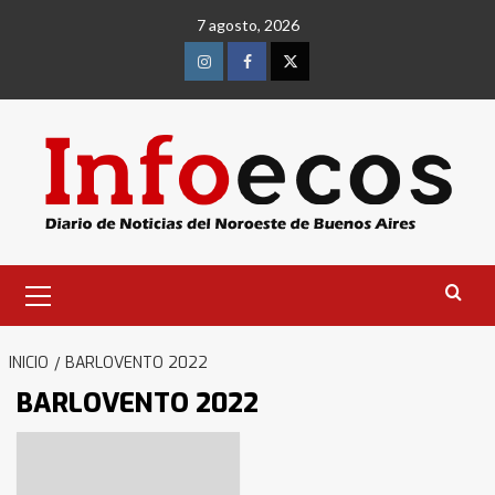
Saltar
7 agosto, 2026
al
contenido
Instagram
Facebook
Twitter
Menú
primario
INICIO
BARLOVENTO 2022
BARLOVENTO 2022