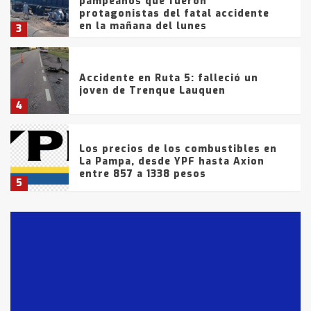
pampeanos que fueron
protagonistas del fatal accidente
en la mañana del lunes
3
Accidente en Ruta 5: falleció un
joven de Trenque Lauquen
4
Los precios de los combustibles en
La Pampa, desde YPF hasta Axion
entre 857 a 1338 pesos
5
La Bolsa de Cereales de Bahía
Blanca anticipa que Agosto vendrá
con lluvias y heladas, en gran parte
de la provincia
6
T.Lauquen: tres jóvenes que
intentaron evadir a la Policía