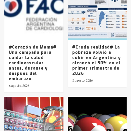
joven de Trenque Lauquen
4
Los precios de los combustibles en
La Pampa, desde YPF hasta Axion
entre 857 a 1338 pesos
5
#Corazón de Mamá#
#Cruda realidad# La
Una campaña para
pobreza volvió a
cuidar la salud
subir en Argentina y
cardiovascular
alcanzó el 30% en el
antes, durante y
primer trimestre de
después del
2026
embarazo
5 agosto, 2026
6 agosto, 2026