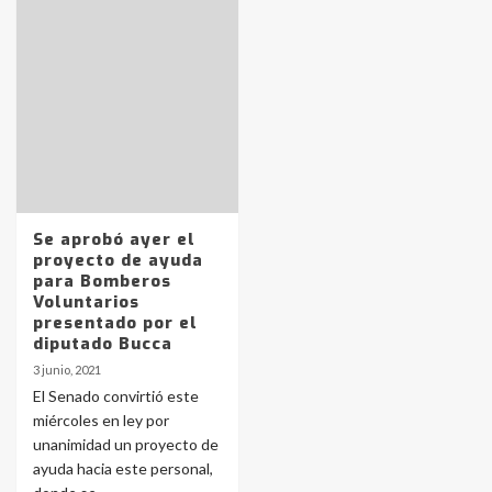
Identidad de los adolescentes
pampeanos que fueron
protagonistas del fatal accidente
en la mañana del lunes
3
Se aprobó ayer el
Accidente en Ruta 5: falleció un
proyecto de ayuda
joven de Trenque Lauquen
para Bomberos
4
Voluntarios
presentado por el
diputado Bucca
Los precios de los combustibles en
3 junio, 2021
La Pampa, desde YPF hasta Axion
El Senado convirtió este
entre 857 a 1338 pesos
5
miércoles en ley por
unanimidad un proyecto de
ayuda hacia este personal,
La Bolsa de Cereales de Bahía