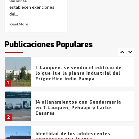
donde se
Blanca anticipa que Agosto vendrá
con lluvias y heladas, en gran parte
establecen exenciones
de la provincia
6
del...
Read More
T.Lauquen: tres jóvenes que
intentaron evadir a la Policía
fueron detenidos por
Publicaciones Populares
comercialización de drogas en la
7
tarde del sábado
T.Lauquen: se vendió el edificio de
lo que fue la planta Industrial del
Frígorífico Indio Pampa
1
14 allanamientos con Gendarmería
en T.Lauquen, Pehuajó y Carlos
Casares
2
Identidad de los adolescentes