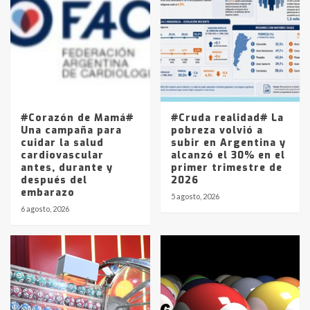
Accidente en Ruta 5: falleció un
joven de Trenque Lauquen
4
Los precios de los combustibles en
La Pampa, desde YPF hasta Axion
entre 857 a 1338 pesos
5
#Corazón de Mamá#
#Cruda realidad# La
Una campaña para
pobreza volvió a
cuidar la salud
subir en Argentina y
cardiovascular
alcanzó el 30% en el
antes, durante y
primer trimestre de
después del
2026
embarazo
5 agosto, 2026
6 agosto, 2026