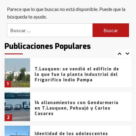
Blanca anticipa que Agosto vendrá
Parece que lo que buscas no está disponible. Puede que la
con lluvias y heladas, en gran parte
de la provincia
búsqueda te ayude.
6
Buscar:
T.Lauquen: tres jóvenes que
intentaron evadir a la Policía
fueron detenidos por
Publicaciones Populares
comercialización de drogas en la
7
tarde del sábado
T.Lauquen: se vendió el edificio de
lo que fue la planta Industrial del
Frígorífico Indio Pampa
1
14 allanamientos con Gendarmería
en T.Lauquen, Pehuajó y Carlos
Casares
2
Identidad de los adolescentes