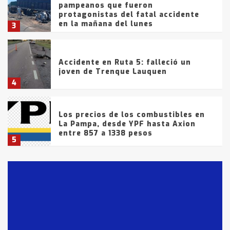
pampeanos que fueron
protagonistas del fatal accidente
en la mañana del lunes
3
Accidente en Ruta 5: falleció un
joven de Trenque Lauquen
4
Los precios de los combustibles en
La Pampa, desde YPF hasta Axion
entre 857 a 1338 pesos
5
La Bolsa de Cereales de Bahía
Blanca anticipa que Agosto vendrá
con lluvias y heladas, en gran parte
de la provincia
6
T.Lauquen: tres jóvenes que