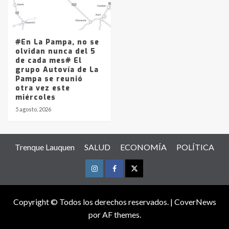
#En La Pampa, no se
olvidan nunca del 5
de cada mes# El
grupo Autovía de La
Pampa se reunió
otra vez este
miércoles
5 agosto, 2026
Trenque Lauquen
SALUD
ECONOMÍA
POLÍTICA
Instagram
Facebook
Twitter
Copyright © Todos los derechos reservados.
|
CoverNews
por AF themes.