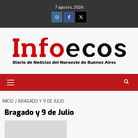
Saltar
7 agosto, 2026
al
contenido
Instagram
Facebook
Twitter
Menú
primario
INICIO
BRAGADO Y 9 DE JULIO
Bragado y 9 de Julio
Identidad de los adolescentes