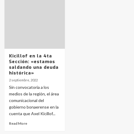
pampeanos que fueron
protagonistas del fatal accidente
en la mañana del lunes
3
Accidente en Ruta 5: falleció un
joven de Trenque Lauquen
4
Kicillof en la 4ta
Sección: «estamos
Los precios de los combustibles en
saldando una deuda
La Pampa, desde YPF hasta Axion
histórica»
entre 857 a 1338 pesos
5
2 septiembre, 2022
Sin convocatoria a los
medios de la región, el área
La Bolsa de Cereales de Bahía
comunicacional del
Blanca anticipa que Agosto vendrá
con lluvias y heladas, en gran parte
gobierno bonaerense en la
de la provincia
6
cuenta que Axel Kicillof...
Read More
T.Lauquen: tres jóvenes que
intentaron evadir a la Policía