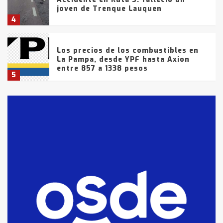
joven de Trenque Lauquen
4
Los precios de los combustibles en
La Pampa, desde YPF hasta Axion
entre 857 a 1338 pesos
5
La Bolsa de Cereales de Bahía
Blanca anticipa que Agosto vendrá
con lluvias y heladas, en gran parte
de la provincia
6
T.Lauquen: tres jóvenes que
intentaron evadir a la Policía
fueron detenidos por
comercialización de drogas en la
7
tarde del sábado
T.Lauquen: se vendió el edificio de