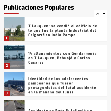
fueron detenidos por
Publicaciones Populares
comercialización de drogas en la
7
tarde del sábado
T.Lauquen: se vendió el edificio de
lo que fue la planta Industrial del
Frígorífico Indio Pampa
1
14 allanamientos con Gendarmería
en T.Lauquen, Pehuajó y Carlos
Casares
2
Identidad de los adolescentes
pampeanos que fueron
protagonistas del fatal accidente
en la mañana del lunes
3
Accidente en Ruta 5: falleció un