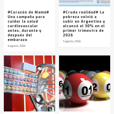
La Pampa, desde YPF hasta Axion
entre 857 a 1338 pesos
5
#Corazón de Mamá#
#Cruda realidad# La
Una campaña para
pobreza volvió a
cuidar la salud
subir en Argentina y
cardiovascular
alcanzó el 30% en el
antes, durante y
primer trimestre de
después del
2026
embarazo
5 agosto, 2026
6 agosto, 2026