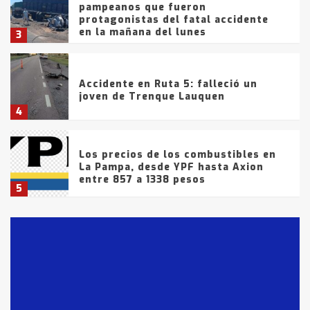
pampeanos que fueron
protagonistas del fatal accidente
en la mañana del lunes
3
Accidente en Ruta 5: falleció un
joven de Trenque Lauquen
4
Los precios de los combustibles en
La Pampa, desde YPF hasta Axion
entre 857 a 1338 pesos
5
La Bolsa de Cereales de Bahía
Blanca anticipa que Agosto vendrá
con lluvias y heladas, en gran parte
de la provincia
6
T.Lauquen: tres jóvenes que