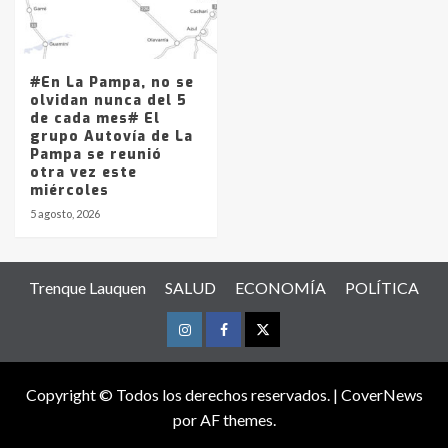
#En La Pampa, no se
olvidan nunca del 5
de cada mes# El
grupo Autovía de La
Pampa se reunió
otra vez este
miércoles
5 agosto, 2026
Trenque Lauquen
SALUD
ECONOMÍA
POLÍTICA
Instagram
Facebook
Twitter
Copyright © Todos los derechos reservados.
|
CoverNews
por AF themes.