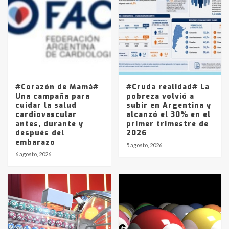
Accidente en Ruta 5: falleció un
joven de Trenque Lauquen
4
Los precios de los combustibles en
La Pampa, desde YPF hasta Axion
entre 857 a 1338 pesos
5
#Corazón de Mamá#
#Cruda realidad# La
Una campaña para
pobreza volvió a
cuidar la salud
subir en Argentina y
cardiovascular
alcanzó el 30% en el
antes, durante y
primer trimestre de
después del
2026
embarazo
5 agosto, 2026
6 agosto, 2026