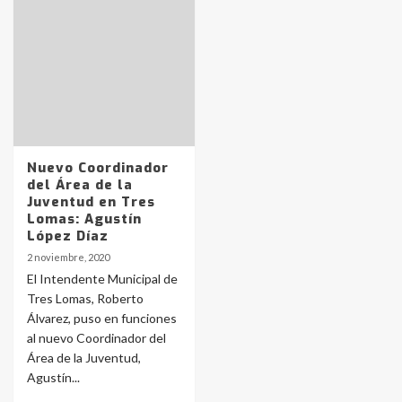
Identidad de los adolescentes
pampeanos que fueron
protagonistas del fatal accidente
en la mañana del lunes
3
Accidente en Ruta 5: falleció un
joven de Trenque Lauquen
Nuevo Coordinador
4
del Área de la
Juventud en Tres
Lomas: Agustín
Los precios de los combustibles en
López Díaz
La Pampa, desde YPF hasta Axion
2 noviembre, 2020
entre 857 a 1338 pesos
5
El Intendente Municipal de
Tres Lomas, Roberto
Álvarez, puso en funciones
La Bolsa de Cereales de Bahía
al nuevo Coordinador del
Blanca anticipa que Agosto vendrá
con lluvias y heladas, en gran parte
Área de la Juventud,
de la provincia
6
Agustín...