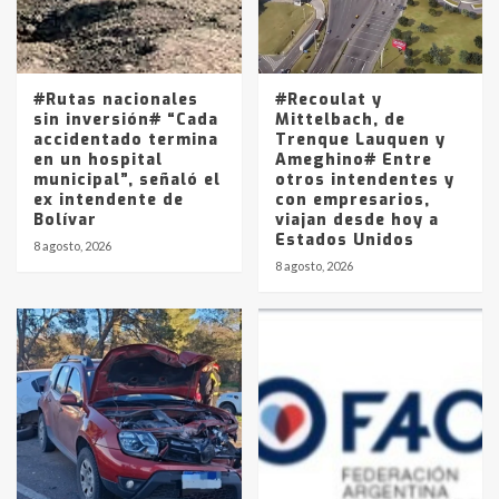
Los precios de los combustibles en
La Pampa, desde YPF hasta Axion
entre 857 a 1338 pesos
5
#Rutas nacionales
#Recoulat y
sin inversión# “Cada
Mittelbach, de
accidentado termina
Trenque Lauquen y
en un hospital
Ameghino# Entre
municipal”, señaló el
otros intendentes y
ex intendente de
con empresarios,
Bolívar
viajan desde hoy a
Estados Unidos
8 agosto, 2026
8 agosto, 2026