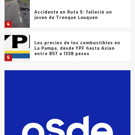
Accidente en Ruta 5: falleció un
joven de Trenque Lauquen
4
Los precios de los combustibles en
La Pampa, desde YPF hasta Axion
entre 857 a 1338 pesos
5
La Bolsa de Cereales de Bahía
Blanca anticipa que Agosto vendrá
con lluvias y heladas, en gran parte
de la provincia
6
T.Lauquen: tres jóvenes que
intentaron evadir a la Policía
fueron detenidos por
comercialización de drogas en la
7
tarde del sábado