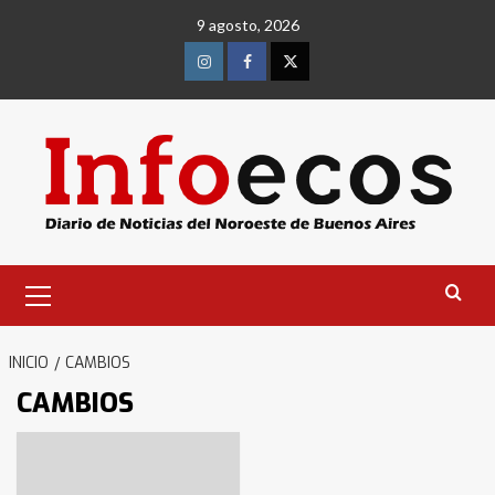
Saltar
9 agosto, 2026
al
contenido
Instagram
Facebook
Twitter
Menú
primario
INICIO
CAMBIOS
CAMBIOS