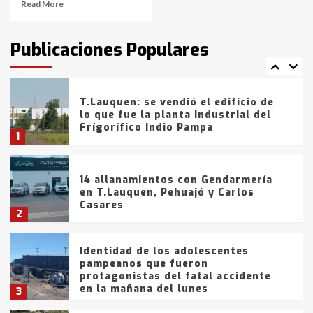
Read More
T.Lauquen: tres jóvenes que
intentaron evadir a la Policía
fueron detenidos por
Publicaciones Populares
comercialización de drogas en la
7
tarde del sábado
T.Lauquen: se vendió el edificio de
lo que fue la planta Industrial del
Frígorífico Indio Pampa
1
14 allanamientos con Gendarmería
en T.Lauquen, Pehuajó y Carlos
Casares
2
Identidad de los adolescentes
pampeanos que fueron
protagonistas del fatal accidente
en la mañana del lunes
3