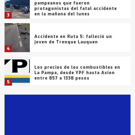
pampeanos que fueron
protagonistas del fatal accidente
en la mañana del lunes
3
Accidente en Ruta 5: falleció un
joven de Trenque Lauquen
4
Los precios de los combustibles en
La Pampa, desde YPF hasta Axion
entre 857 a 1338 pesos
5
La Bolsa de Cereales de Bahía
Blanca anticipa que Agosto vendrá
con lluvias y heladas, en gran parte
de la provincia
6
T.Lauquen: tres jóvenes que