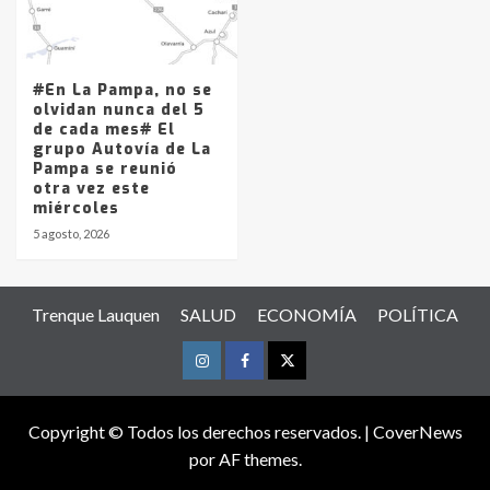
#En La Pampa, no se
olvidan nunca del 5
de cada mes# El
grupo Autovía de La
Pampa se reunió
otra vez este
miércoles
5 agosto, 2026
Trenque Lauquen
SALUD
ECONOMÍA
POLÍTICA
Instagram
Facebook
Twitter
Copyright © Todos los derechos reservados.
|
CoverNews
por AF themes.