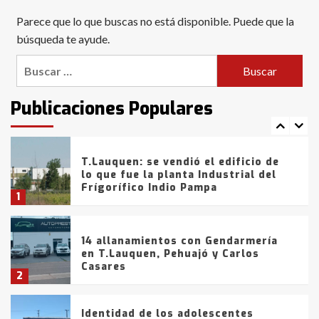
Blanca anticipa que Agosto vendrá
Parece que lo que buscas no está disponible. Puede que la
con lluvias y heladas, en gran parte
de la provincia
búsqueda te ayude.
6
Buscar:
T.Lauquen: tres jóvenes que
intentaron evadir a la Policía
fueron detenidos por
Publicaciones Populares
comercialización de drogas en la
7
tarde del sábado
T.Lauquen: se vendió el edificio de
lo que fue la planta Industrial del
Frígorífico Indio Pampa
1
14 allanamientos con Gendarmería
en T.Lauquen, Pehuajó y Carlos
Casares
2
Identidad de los adolescentes