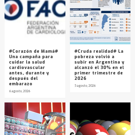
Accidente en Ruta 5: falleció un
joven de Trenque Lauquen
4
Los precios de los combustibles en
La Pampa, desde YPF hasta Axion
entre 857 a 1338 pesos
5
#Corazón de Mamá#
#Cruda realidad# La
Una campaña para
pobreza volvió a
cuidar la salud
subir en Argentina y
cardiovascular
alcanzó el 30% en el
antes, durante y
primer trimestre de
después del
2026
embarazo
5 agosto, 2026
6 agosto, 2026