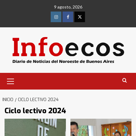
Saltar
9 agosto, 2026
al
contenido
Instagram
Facebook
Twitter
Menú
primario
INICIO
CICLO LECTIVO 2024
Ciclo lectivo 2024