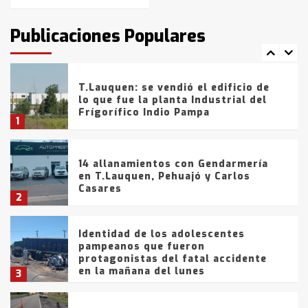
T.Lauquen: tres jóvenes que
intentaron evadir a la Policía
fueron detenidos por
Publicaciones Populares
comercialización de drogas en la
7
tarde del sábado
T.Lauquen: se vendió el edificio de
lo que fue la planta Industrial del
Frígorífico Indio Pampa
1
14 allanamientos con Gendarmería
en T.Lauquen, Pehuajó y Carlos
Casares
2
Identidad de los adolescentes
pampeanos que fueron
protagonistas del fatal accidente
en la mañana del lunes
3