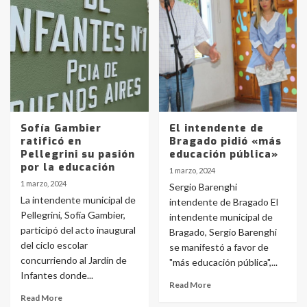
Identidad de los adolescentes
pampeanos que fueron
protagonistas del fatal accidente
en la mañana del lunes
3
Accidente en Ruta 5: falleció un
joven de Trenque Lauquen
4
Sofía Gambier
El intendente de
ratificó en
Bragado pidió «más
Pellegrini su pasión
educación pública»
Los precios de los combustibles en
por la educación
1 marzo, 2024
La Pampa, desde YPF hasta Axion
1 marzo, 2024
Sergio Barenghi
entre 857 a 1338 pesos
5
La intendente municipal de
intendente de Bragado El
Pellegrini, Sofía Gambier,
intendente municipal de
participó del acto inaugural
Bragado, Sergio Barenghi
La Bolsa de Cereales de Bahía
del ciclo escolar
se manifestó a favor de
Blanca anticipa que Agosto vendrá
con lluvias y heladas, en gran parte
concurriendo al Jardín de
"más educación pública",...
de la provincia
6
Infantes donde...
Read More
Read More