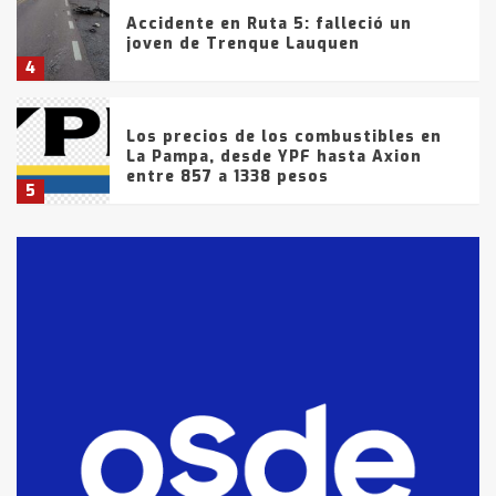
Accidente en Ruta 5: falleció un
joven de Trenque Lauquen
4
Los precios de los combustibles en
La Pampa, desde YPF hasta Axion
entre 857 a 1338 pesos
5
La Bolsa de Cereales de Bahía
Blanca anticipa que Agosto vendrá
con lluvias y heladas, en gran parte
de la provincia
6
T.Lauquen: tres jóvenes que
intentaron evadir a la Policía
fueron detenidos por
comercialización de drogas en la
7
tarde del sábado