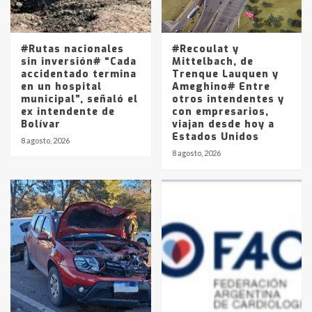
Los precios de los combustibles en
La Pampa, desde YPF hasta Axion
entre 857 a 1338 pesos
5
#Rutas nacionales
#Recoulat y
sin inversión# “Cada
Mittelbach, de
accidentado termina
Trenque Lauquen y
en un hospital
Ameghino# Entre
municipal”, señaló el
otros intendentes y
ex intendente de
con empresarios,
Bolívar
viajan desde hoy a
Estados Unidos
8 agosto, 2026
8 agosto, 2026