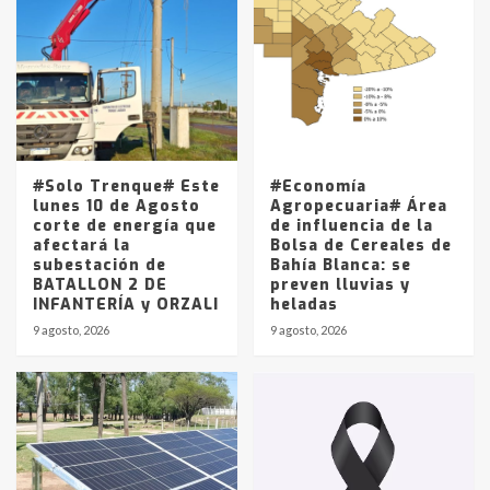
Accidente en Ruta 5: falleció un
joven de Trenque Lauquen
4
Los precios de los combustibles en
La Pampa, desde YPF hasta Axion
entre 857 a 1338 pesos
5
#Solo Trenque# Este
#Economía
lunes 10 de Agosto
Agropecuaria# Área
corte de energía que
de influencia de la
afectará la
Bolsa de Cereales de
subestación de
Bahía Blanca: se
BATALLON 2 DE
preven lluvias y
INFANTERÍA y ORZALI
heladas
9 agosto, 2026
9 agosto, 2026