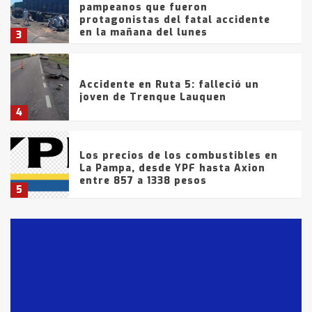
pampeanos que fueron
protagonistas del fatal accidente
en la mañana del lunes
3
Accidente en Ruta 5: falleció un
joven de Trenque Lauquen
4
Los precios de los combustibles en
La Pampa, desde YPF hasta Axion
entre 857 a 1338 pesos
5
La Bolsa de Cereales de Bahía
Blanca anticipa que Agosto vendrá
con lluvias y heladas, en gran parte
de la provincia
6
T.Lauquen: tres jóvenes que