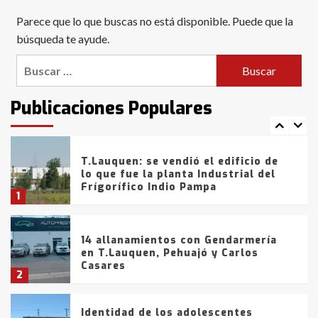
Blanca anticipa que Agosto vendrá
Parece que lo que buscas no está disponible. Puede que la
con lluvias y heladas, en gran parte
de la provincia
búsqueda te ayude.
6
Buscar:
T.Lauquen: tres jóvenes que
intentaron evadir a la Policía
fueron detenidos por
Publicaciones Populares
comercialización de drogas en la
7
tarde del sábado
T.Lauquen: se vendió el edificio de
lo que fue la planta Industrial del
Frígorífico Indio Pampa
1
14 allanamientos con Gendarmería
en T.Lauquen, Pehuajó y Carlos
Casares
2
Identidad de los adolescentes