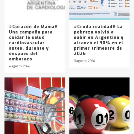
Los precios de los combustibles en
La Pampa, desde YPF hasta Axion
entre 857 a 1338 pesos
5
#Corazón de Mamá#
#Cruda realidad# La
Una campaña para
pobreza volvió a
cuidar la salud
subir en Argentina y
cardiovascular
alcanzó el 30% en el
antes, durante y
primer trimestre de
después del
2026
embarazo
5 agosto, 2026
6 agosto, 2026