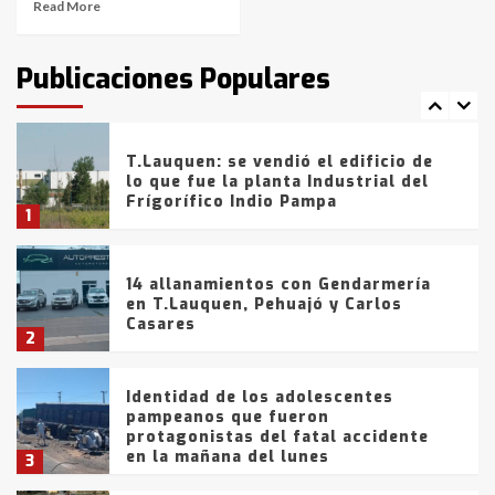
Read More
T.Lauquen: tres jóvenes que
intentaron evadir a la Policía
fueron detenidos por
Publicaciones Populares
comercialización de drogas en la
7
tarde del sábado
T.Lauquen: se vendió el edificio de
lo que fue la planta Industrial del
Frígorífico Indio Pampa
1
14 allanamientos con Gendarmería
en T.Lauquen, Pehuajó y Carlos
Casares
2
Identidad de los adolescentes
pampeanos que fueron
protagonistas del fatal accidente
en la mañana del lunes
3