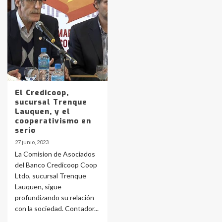
Identidad de los adolescentes
pampeanos que fueron
protagonistas del fatal accidente
en la mañana del lunes
3
Accidente en Ruta 5: falleció un
joven de Trenque Lauquen
El Credicoop,
4
sucursal Trenque
Lauquen, y el
cooperativismo en
Los precios de los combustibles en
serio
La Pampa, desde YPF hasta Axion
27 junio, 2023
entre 857 a 1338 pesos
5
La Comision de Asociados
del Banco Credicoop Coop
Ltdo, sucursal Trenque
La Bolsa de Cereales de Bahía
Lauquen, sigue
Blanca anticipa que Agosto vendrá
con lluvias y heladas, en gran parte
profundizando su relación
de la provincia
6
con la sociedad. Contador...