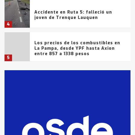
Accidente en Ruta 5: falleció un
joven de Trenque Lauquen
4
Los precios de los combustibles en
La Pampa, desde YPF hasta Axion
entre 857 a 1338 pesos
5
La Bolsa de Cereales de Bahía
Blanca anticipa que Agosto vendrá
con lluvias y heladas, en gran parte
de la provincia
6
T.Lauquen: tres jóvenes que
intentaron evadir a la Policía
fueron detenidos por
comercialización de drogas en la
7
tarde del sábado