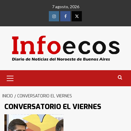
Saltar
7 agosto, 2026
al
contenido
Instagram
Facebook
Twitter
Menú
primario
INICIO
CONVERSATORIO EL VIERNES
CONVERSATORIO EL VIERNES