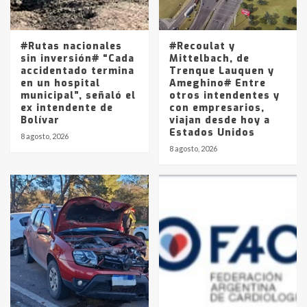
Los precios de los combustibles en
La Pampa, desde YPF hasta Axion
entre 857 a 1338 pesos
5
#Rutas nacionales
#Recoulat y
sin inversión# “Cada
Mittelbach, de
accidentado termina
Trenque Lauquen y
en un hospital
Ameghino# Entre
municipal”, señaló el
otros intendentes y
ex intendente de
con empresarios,
Bolívar
viajan desde hoy a
Estados Unidos
8 agosto, 2026
8 agosto, 2026