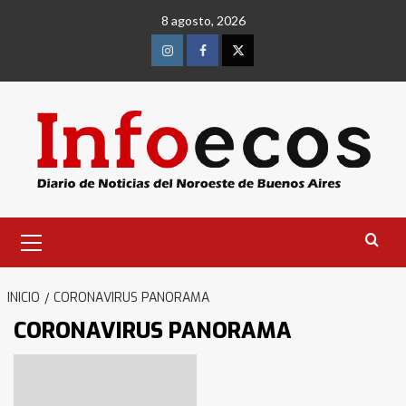
Saltar
8 agosto, 2026
al
contenido
Instagram
Facebook
Twitter
Menú
primario
INICIO
CORONAVIRUS PANORAMA
CORONAVIRUS PANORAMA