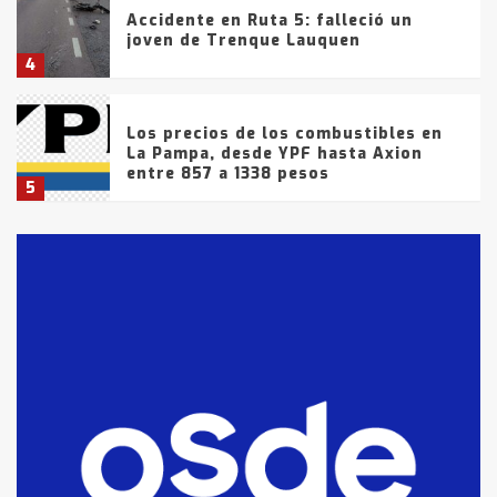
Accidente en Ruta 5: falleció un
joven de Trenque Lauquen
4
Los precios de los combustibles en
La Pampa, desde YPF hasta Axion
entre 857 a 1338 pesos
5
La Bolsa de Cereales de Bahía
Blanca anticipa que Agosto vendrá
con lluvias y heladas, en gran parte
de la provincia
6
T.Lauquen: tres jóvenes que
intentaron evadir a la Policía
fueron detenidos por
comercialización de drogas en la
7
tarde del sábado