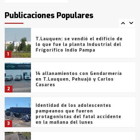
intentaron evadir a la Policía
fueron detenidos por
Publicaciones Populares
comercialización de drogas en la
7
tarde del sábado
T.Lauquen: se vendió el edificio de
lo que fue la planta Industrial del
Frígorífico Indio Pampa
1
14 allanamientos con Gendarmería
en T.Lauquen, Pehuajó y Carlos
Casares
2
Identidad de los adolescentes
pampeanos que fueron
protagonistas del fatal accidente
en la mañana del lunes
3