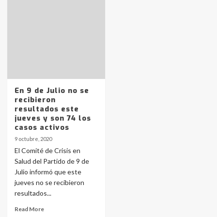
Identidad de los adolescentes
pampeanos que fueron
protagonistas del fatal accidente
en la mañana del lunes
3
Accidente en Ruta 5: falleció un
joven de Trenque Lauquen
4
En 9 de Julio no se
recibieron
resultados este
Los precios de los combustibles en
jueves y son 74 los
La Pampa, desde YPF hasta Axion
casos activos
entre 857 a 1338 pesos
5
9 octubre, 2020
El Comité de Crisis en
Salud del Partido de 9 de
La Bolsa de Cereales de Bahía
Julio informó que este
Blanca anticipa que Agosto vendrá
con lluvias y heladas, en gran parte
jueves no se recibieron
de la provincia
6
resultados...
Read More
T.Lauquen: tres jóvenes que