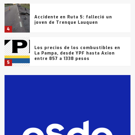
Accidente en Ruta 5: falleció un
joven de Trenque Lauquen
4
Los precios de los combustibles en
La Pampa, desde YPF hasta Axion
entre 857 a 1338 pesos
5
La Bolsa de Cereales de Bahía
Blanca anticipa que Agosto vendrá
con lluvias y heladas, en gran parte
de la provincia
6
T.Lauquen: tres jóvenes que
intentaron evadir a la Policía
fueron detenidos por
comercialización de drogas en la
7
tarde del sábado