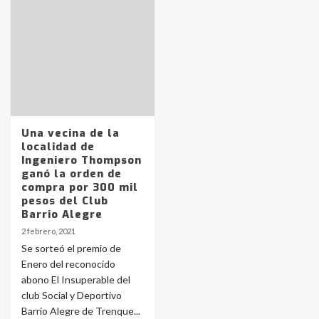
Identidad de los adolescentes
pampeanos que fueron
protagonistas del fatal accidente
en la mañana del lunes
3
Accidente en Ruta 5: falleció un
Una vecina de la
joven de Trenque Lauquen
localidad de
4
Ingeniero Thompson
ganó la orden de
compra por 300 mil
Los precios de los combustibles en
pesos del Club
La Pampa, desde YPF hasta Axion
Barrio Alegre
entre 857 a 1338 pesos
5
2 febrero, 2021
Se sorteó el premio de
Enero del reconocido
La Bolsa de Cereales de Bahía
abono El Insuperable del
Blanca anticipa que Agosto vendrá
con lluvias y heladas, en gran parte
club Social y Deportivo
de la provincia
6
Barrio Alegre de Trenque...