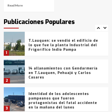
Read More
T.Lauquen: tres jóvenes que
intentaron evadir a la Policía
fueron detenidos por
Publicaciones Populares
comercialización de drogas en la
7
tarde del sábado
T.Lauquen: se vendió el edificio de
lo que fue la planta Industrial del
Frígorífico Indio Pampa
1
14 allanamientos con Gendarmería
en T.Lauquen, Pehuajó y Carlos
Casares
2
Identidad de los adolescentes
pampeanos que fueron
protagonistas del fatal accidente
en la mañana del lunes
3