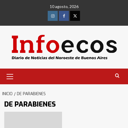
Saltar
10 agosto, 2026
al
contenido
Instagram
Facebook
Twitter
Menú
primario
INICIO
DE PARABIENES
DE PARABIENES