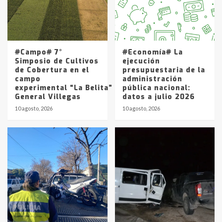
Los precios de los combustibles en
La Pampa, desde YPF hasta Axion
entre 857 a 1338 pesos
5
#Campo# 7°
#Economía# La
Simposio de Cultivos
ejecución
de Cobertura en el
presupuestaria de la
campo
administración
experimental “La Belita” del INTA
pública nacional:
General Villegas
datos a julio 2026
10 agosto, 2026
10 agosto, 2026