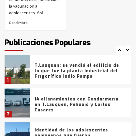
Blanca anticipa que Agosto vendrá
con lluvias y heladas, en gran parte
la vacunación a
de la provincia
6
adolescentes. Así...
Read More
T.Lauquen: tres jóvenes que
intentaron evadir a la Policía
fueron detenidos por
Publicaciones Populares
comercialización de drogas en la
7
tarde del sábado
T.Lauquen: se vendió el edificio de
lo que fue la planta Industrial del
Frígorífico Indio Pampa
1
14 allanamientos con Gendarmería
en T.Lauquen, Pehuajó y Carlos
Casares
2
Identidad de los adolescentes
pampeanos que fueron