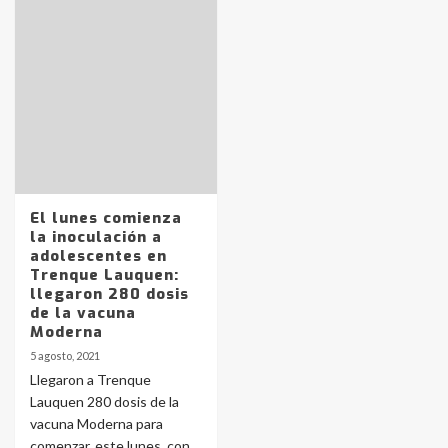
Identidad de los adolescentes
pampeanos que fueron
protagonistas del fatal accidente
en la mañana del lunes
3
El lunes comienza
Accidente en Ruta 5: falleció un
la inoculación a
joven de Trenque Lauquen
adolescentes en
4
Trenque Lauquen:
llegaron 280 dosis
de la vacuna
Los precios de los combustibles en
Moderna
La Pampa, desde YPF hasta Axion
5 agosto, 2021
entre 857 a 1338 pesos
5
Llegaron a Trenque
Lauquen 280 dosis de la
vacuna Moderna para
La Bolsa de Cereales de Bahía
comenzar, este lunes, con