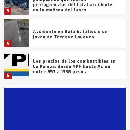
protagonistas del fatal accidente
en la mañana del lunes
3
Accidente en Ruta 5: falleció un
joven de Trenque Lauquen
4
Los precios de los combustibles en
La Pampa, desde YPF hasta Axion
entre 857 a 1338 pesos
5
La Bolsa de Cereales de Bahía
Blanca anticipa que Agosto vendrá
con lluvias y heladas, en gran parte
de la provincia
6
T.Lauquen: tres jóvenes que
intentaron evadir a la Policía