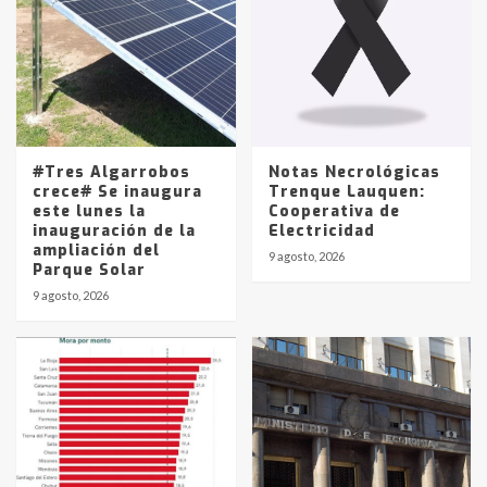
joven de Trenque Lauquen
4
Los precios de los combustibles en
La Pampa, desde YPF hasta Axion
entre 857 a 1338 pesos
5
#Tres Algarrobos
Notas Necrológicas
crece# Se inaugura
Trenque Lauquen:
este lunes la
Cooperativa de
inauguración de la
Electricidad
ampliación del
9 agosto, 2026
Parque Solar
9 agosto, 2026