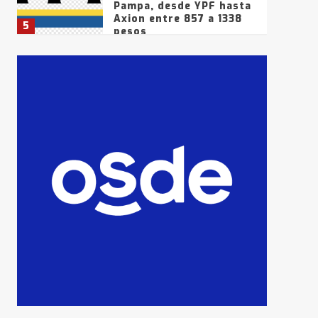
Pampa, desde YPF hasta
Axion entre 857 a 1338
5
pesos
La Bolsa de Cereales de
Bahía Blanca anticipa
que Agosto vendrá con
lluvias y heladas, en
6
gran parte de la
provincia
T.Lauquen: tres jóvenes
que intentaron evadir a
la Policía fueron
detenidos por
7
comercialización de
drogas en la tarde del
sábado
T.Lauquen: se vendió el
edificio de lo que fue la
planta Industrial del
Frígorífico Indio Pampa
1
14 allanamientos con
Gendarmería en