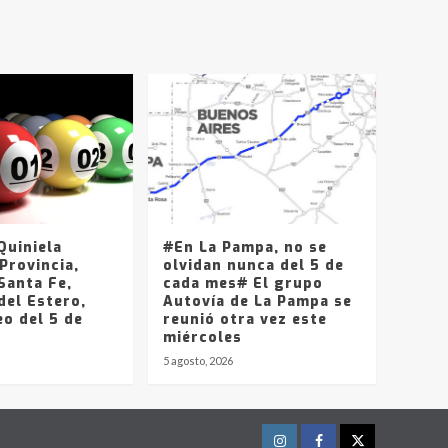
T.Lauquen, Pehuajó y
Carlos Casares
2
Identidad de los
adolescentes
pampeanos que fueron
protagonistas del fatal
3
accidente en la mañana
del lunes
Accidente en Ruta 5:
falleció un joven de
Trenque Lauquen
uiniela
#En La Pampa, no se
4
Provincia,
olvidan nunca del 5 de
Santa Fe,
cada mes# El grupo
del Estero,
Los precios de los
Autovía de La Pampa se
o del 5 de
combustibles en La
reunió otra vez este
Pampa, desde YPF hasta
miércoles
Axion entre 857 a 1338
5 agosto, 2026
5
pesos