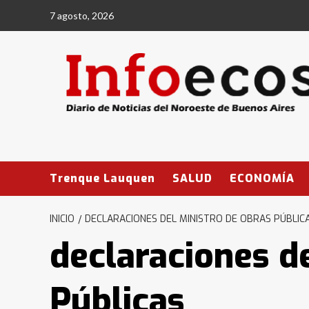
Saltar
7 agosto, 2026
al
contenido
Trenque Lauquen
SALUD
ECONOMÍA
INICIO
DECLARACIONES DEL MINISTRO DE OBRAS PÚBLIC
declaraciones d
Públicas