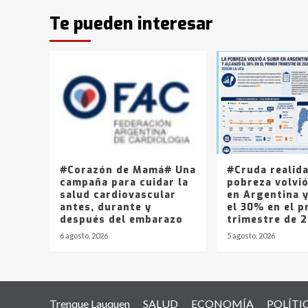
Te pueden interesar
#Corazón de Mamá# Una
#Cruda realid
campaña para cuidar la
pobreza volvió
salud cardiovascular
en Argentina 
antes, durante y
el 30% en el p
después del embarazo
trimestre de 
6 agosto, 2026
5 agosto, 2026
Trenque Lauquen
SALUD
ECONOMÍA
POLÍTI