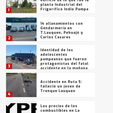
edificio de lo que fue la
planta Industrial del
Frígorífico Indio Pampa
1
14 allanamientos con
Gendarmería en
T.Lauquen, Pehuajó y
Carlos Casares
2
Identidad de los
adolescentes
pampeanos que fueron
protagonistas del fatal
3
accidente en la mañana
del lunes
Accidente en Ruta 5:
falleció un joven de
Trenque Lauquen
4
Los precios de los
combustibles en La