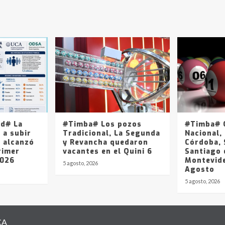
ad# La
#Timba# Los pozos
#Timba# Q
 a subir
Tradicional, La Segunda
Nacional, 
y alcanzó
y Revancha quedaron
Córdoba, 
rimer
vacantes en el Quini 6
Santiago 
2026
Montevide
5 agosto, 2026
Agosto
5 agosto, 2026
CA