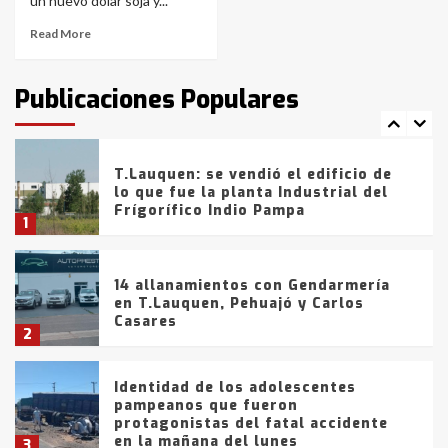
6
un nuevo dólar soja y...
Read More
T.Lauquen: tres jóvenes que
intentaron evadir a la Policía
fueron detenidos por
Publicaciones Populares
comercialización de drogas en la
7
tarde del sábado
T.Lauquen: se vendió el edificio de
lo que fue la planta Industrial del
Frígorífico Indio Pampa
1
14 allanamientos con Gendarmería
en T.Lauquen, Pehuajó y Carlos
Casares
2
Identidad de los adolescentes
pampeanos que fueron
protagonistas del fatal accidente
en la mañana del lunes
3