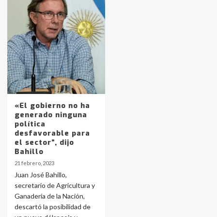
Identidad de los adolescentes
pampeanos que fueron
protagonistas del fatal accidente
en la mañana del lunes
3
Accidente en Ruta 5: falleció un
joven de Trenque Lauquen
«El gobierno no ha
4
generado ninguna
política
desfavorable para
Los precios de los combustibles en
el sector”, dijo
La Pampa, desde YPF hasta Axion
Bahillo
entre 857 a 1338 pesos
5
21 febrero, 2023
Juan José Bahillo,
secretario de Agricultura y
La Bolsa de Cereales de Bahía
Ganadería de la Nación,
Blanca anticipa que Agosto vendrá
con lluvias y heladas, en gran parte
descartó la posibilidad de
de la provincia