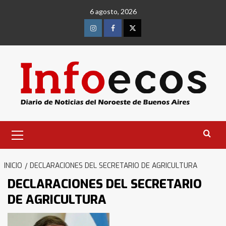
Saltar
6 agosto, 2026
al
contenido
Instagram
Facebook
Twitter
Menú
primario
INICIO
DECLARACIONES DEL SECRETARIO DE AGRICULTURA
DECLARACIONES DEL SECRETARIO
DE AGRICULTURA