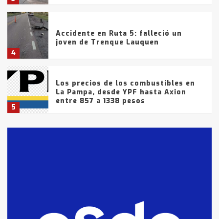
Accidente en Ruta 5: falleció un
joven de Trenque Lauquen
4
Los precios de los combustibles en
La Pampa, desde YPF hasta Axion
entre 857 a 1338 pesos
5
La Bolsa de Cereales de Bahía
Blanca anticipa que Agosto vendrá
con lluvias y heladas, en gran parte
de la provincia
6
T.Lauquen: tres jóvenes que
intentaron evadir a la Policía
fueron detenidos por
comercialización de drogas en la
7