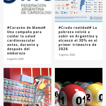
Los precios de los combustibles en
La Pampa, desde YPF hasta Axion
entre 857 a 1338 pesos
5
#Corazón de Mamá#
#Cruda realidad# La
Una campaña para
pobreza volvió a
cuidar la salud
subir en Argentina y
cardiovascular
alcanzó el 30% en el
antes, durante y
primer trimestre de
después del
2026
embarazo
5 agosto, 2026
6 agosto, 2026