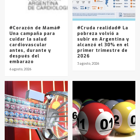
Los precios de los combustibles en
La Pampa, desde YPF hasta Axion
entre 857 a 1338 pesos
5
#Corazón de Mamá#
#Cruda realidad# La
Una campaña para
pobreza volvió a
cuidar la salud
subir en Argentina y
cardiovascular
alcanzó el 30% en el
antes, durante y
primer trimestre de
después del
2026
embarazo
5 agosto, 2026
6 agosto, 2026