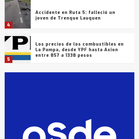
Accidente en Ruta 5: falleció un
joven de Trenque Lauquen
4
Los precios de los combustibles en
La Pampa, desde YPF hasta Axion
entre 857 a 1338 pesos
5
La Bolsa de Cereales de Bahía
Blanca anticipa que Agosto vendrá
con lluvias y heladas, en gran parte
de la provincia
6
T.Lauquen: tres jóvenes que
intentaron evadir a la Policía
fueron detenidos por
comercialización de drogas en la
7
tarde del sábado