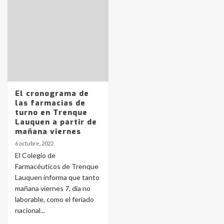
Identidad de los adolescentes
pampeanos que fueron
protagonistas del fatal accidente
en la mañana del lunes
3
Accidente en Ruta 5: falleció un
joven de Trenque Lauquen
El cronograma de
4
las farmacias de
turno en Trenque
Lauquen a partir de
Los precios de los combustibles en
mañana viernes
La Pampa, desde YPF hasta Axion
6 octubre, 2022
entre 857 a 1338 pesos
5
El Colegio de
Farmacéuticos de Trenque
Lauquen informa que tanto
La Bolsa de Cereales de Bahía
mañana viernes 7, día no
Blanca anticipa que Agosto vendrá
con lluvias y heladas, en gran parte
laborable, como el feriado
de la provincia
6
nacional...