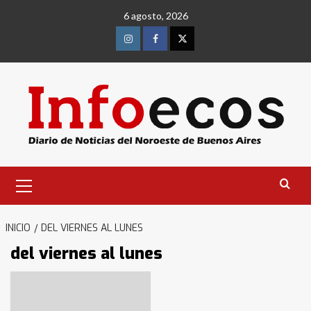
Saltar
6 agosto, 2026
al
contenido
Instagram
Facebook
Twitter
Menú
primario
INICIO
DEL VIERNES AL LUNES
del viernes al lunes