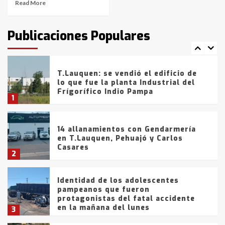
Read More
T.Lauquen: tres jóvenes que
intentaron evadir a la Policía
fueron detenidos por
Publicaciones Populares
comercialización de drogas en la
7
tarde del sábado
T.Lauquen: se vendió el edificio de
lo que fue la planta Industrial del
Frígorífico Indio Pampa
1
14 allanamientos con Gendarmería
en T.Lauquen, Pehuajó y Carlos
Casares
2
Identidad de los adolescentes
pampeanos que fueron
protagonistas del fatal accidente
en la mañana del lunes
3