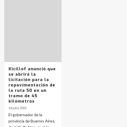
Identidad de los adolescentes
pampeanos que fueron
protagonistas del fatal accidente
en la mañana del lunes
3
Accidente en Ruta 5: falleció un
Kicillof anunció que
joven de Trenque Lauquen
se abrirá la
4
licitación para la
repavimentación de
la ruta 50 en un
Los precios de los combustibles en
tramo de 45
La Pampa, desde YPF hasta Axion
kilómetros
entre 857 a 1338 pesos
5
14 julio, 2021
El gobernador de la
provincia de Buenos Aires,
La Bolsa de Cereales de Bahía