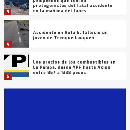
pampeanos que fueron
protagonistas del fatal accidente
en la mañana del lunes
3
Accidente en Ruta 5: falleció un
joven de Trenque Lauquen
4
Los precios de los combustibles en
La Pampa, desde YPF hasta Axion
entre 857 a 1338 pesos
5
La Bolsa de Cereales de Bahía
Blanca anticipa que Agosto vendrá
con lluvias y heladas, en gran parte
de la provincia
6
T.Lauquen: tres jóvenes que
intentaron evadir a la Policía