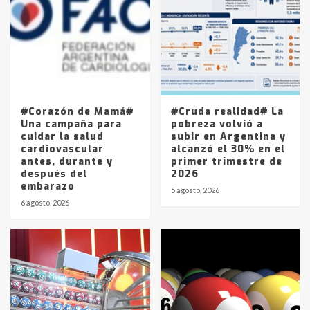
joven de Trenque Lauquen
4
Los precios de los combustibles en
La Pampa, desde YPF hasta Axion
entre 857 a 1338 pesos
5
#Corazón de Mamá#
#Cruda realidad# La
Una campaña para
pobreza volvió a
cuidar la salud
subir en Argentina y
cardiovascular
alcanzó el 30% en el
antes, durante y
primer trimestre de
después del
2026
embarazo
5 agosto, 2026
6 agosto, 2026