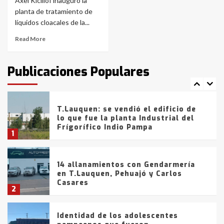
Axel Kicillof inauguró la
Blanca anticipa que Agosto vendrá
con lluvias y heladas, en gran parte
planta de tratamiento de
de la provincia
6
líquidos cloacales de la...
Read More
T.Lauquen: tres jóvenes que
intentaron evadir a la Policía
fueron detenidos por
Publicaciones Populares
comercialización de drogas en la
7
tarde del sábado
T.Lauquen: se vendió el edificio de
lo que fue la planta Industrial del
Frígorífico Indio Pampa
1
14 allanamientos con Gendarmería
en T.Lauquen, Pehuajó y Carlos
Casares
2
Identidad de los adolescentes