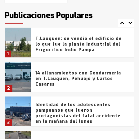
intentaron evadir a la Policía
fueron detenidos por
Publicaciones Populares
comercialización de drogas en la
7
tarde del sábado
T.Lauquen: se vendió el edificio de
lo que fue la planta Industrial del
Frígorífico Indio Pampa
1
14 allanamientos con Gendarmería
en T.Lauquen, Pehuajó y Carlos
Casares
2
Identidad de los adolescentes
pampeanos que fueron
protagonistas del fatal accidente
en la mañana del lunes
3