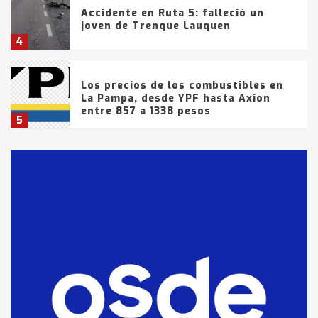
Accidente en Ruta 5: falleció un
joven de Trenque Lauquen
4
Los precios de los combustibles en
La Pampa, desde YPF hasta Axion
entre 857 a 1338 pesos
5
La Bolsa de Cereales de Bahía
Blanca anticipa que Agosto vendrá
con lluvias y heladas, en gran parte
de la provincia
6
T.Lauquen: tres jóvenes que
intentaron evadir a la Policía
fueron detenidos por
comercialización de drogas en la
7
tarde del sábado