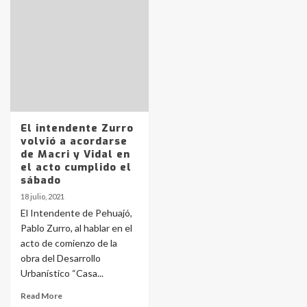
Identidad de los adolescentes
pampeanos que fueron
protagonistas del fatal accidente
en la mañana del lunes
3
Accidente en Ruta 5: falleció un
joven de Trenque Lauquen
4
El intendente Zurro
volvió a acordarse
de Macri y Vidal en
Los precios de los combustibles en
el acto cumplido el
La Pampa, desde YPF hasta Axion
sábado
entre 857 a 1338 pesos
5
18 julio, 2021
El Intendente de Pehuajó,
Pablo Zurro, al hablar en el
La Bolsa de Cereales de Bahía
acto de comienzo de la
Blanca anticipa que Agosto vendrá
con lluvias y heladas, en gran parte
obra del Desarrollo
de la provincia
6
Urbanístico “Casa...
Read More
T.Lauquen: tres jóvenes que