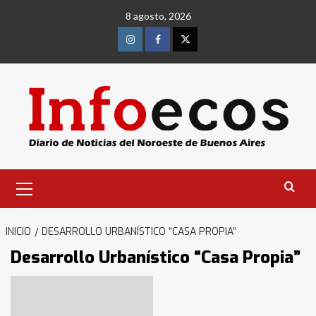
Saltar
8 agosto, 2026
al
contenido
Instagram
Facebook
Twitter
Menú
primario
INICIO
DESARROLLO URBANÍSTICO “CASA PROPIA”
Desarrollo Urbanístico “Casa Propia”