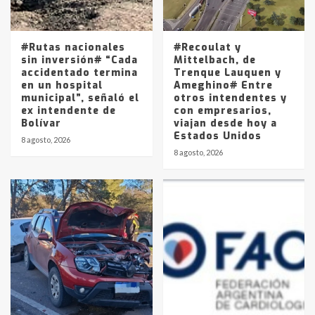
Los precios de los combustibles en
La Pampa, desde YPF hasta Axion
entre 857 a 1338 pesos
5
#Rutas nacionales
#Recoulat y
sin inversión# “Cada
Mittelbach, de
accidentado termina
Trenque Lauquen y
en un hospital
Ameghino# Entre
municipal”, señaló el
otros intendentes y
ex intendente de
con empresarios,
Bolívar
viajan desde hoy a
Estados Unidos
8 agosto, 2026
8 agosto, 2026