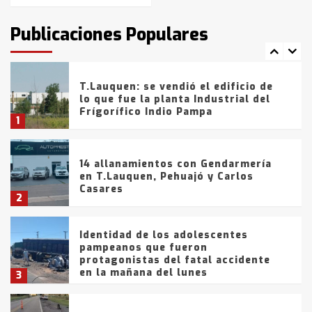
intentaron evadir a la Policía
fueron detenidos por
Publicaciones Populares
comercialización de drogas en la
7
tarde del sábado
T.Lauquen: se vendió el edificio de
lo que fue la planta Industrial del
Frígorífico Indio Pampa
1
14 allanamientos con Gendarmería
en T.Lauquen, Pehuajó y Carlos
Casares
2
Identidad de los adolescentes
pampeanos que fueron
protagonistas del fatal accidente
en la mañana del lunes
3