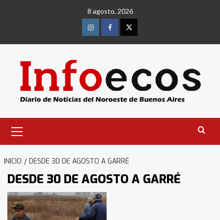
Saltar
8 agosto, 2026
al
contenido
Instagram
Facebook
Twitter
Menú
primario
INICIO
DESDE 30 DE AGOSTO A GARRÉ
DESDE 30 DE AGOSTO A GARRÉ