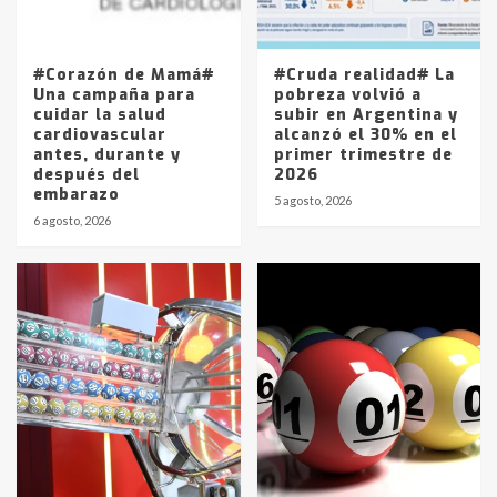
Los precios de los combustibles en
La Pampa, desde YPF hasta Axion
entre 857 a 1338 pesos
5
#Corazón de Mamá#
#Cruda realidad# La
Una campaña para
pobreza volvió a
cuidar la salud
subir en Argentina y
cardiovascular
alcanzó el 30% en el
antes, durante y
primer trimestre de
después del
2026
embarazo
5 agosto, 2026
6 agosto, 2026