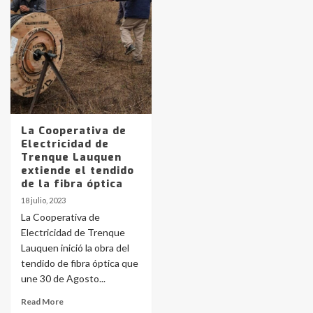
Identidad de los adolescentes
pampeanos que fueron
protagonistas del fatal accidente
en la mañana del lunes
3
Accidente en Ruta 5: falleció un
joven de Trenque Lauquen
4
La Cooperativa de
Electricidad de
Trenque Lauquen
Los precios de los combustibles en
extiende el tendido
La Pampa, desde YPF hasta Axion
de la fibra óptica
entre 857 a 1338 pesos
5
18 julio, 2023
La Cooperativa de
Electricidad de Trenque
La Bolsa de Cereales de Bahía
Lauquen inició la obra del
Blanca anticipa que Agosto vendrá
con lluvias y heladas, en gran parte
tendido de fibra óptica que
de la provincia
6
une 30 de Agosto...
Read More
T.Lauquen: tres jóvenes que