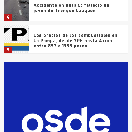
Accidente en Ruta 5: falleció un
joven de Trenque Lauquen
4
Los precios de los combustibles en
La Pampa, desde YPF hasta Axion
entre 857 a 1338 pesos
5
La Bolsa de Cereales de Bahía
Blanca anticipa que Agosto vendrá
con lluvias y heladas, en gran parte
de la provincia
6
T.Lauquen: tres jóvenes que
intentaron evadir a la Policía
fueron detenidos por
comercialización de drogas en la
7
tarde del sábado