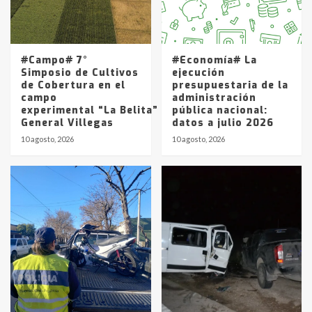
Los precios de los combustibles en
La Pampa, desde YPF hasta Axion
entre 857 a 1338 pesos
5
#Campo# 7°
#Economía# La
Simposio de Cultivos
ejecución
de Cobertura en el
presupuestaria de la
campo
administración
experimental “La Belita” del INTA
pública nacional:
General Villegas
datos a julio 2026
10 agosto, 2026
10 agosto, 2026