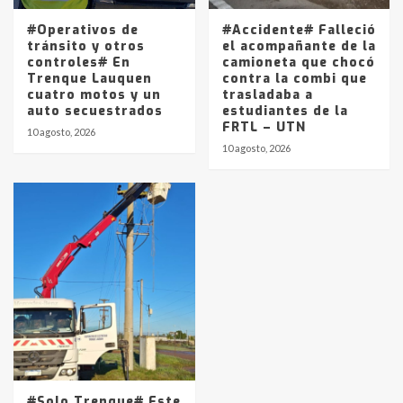
#Operativos de
#Accidente# Falleció
tránsito y otros
el acompañante de la
controles# En
camioneta que chocó
Trenque Lauquen
contra la combi que
cuatro motos y un
trasladaba a
auto secuestrados
estudiantes de la
FRTL – UTN
10 agosto, 2026
10 agosto, 2026
#Solo Trenque# Este