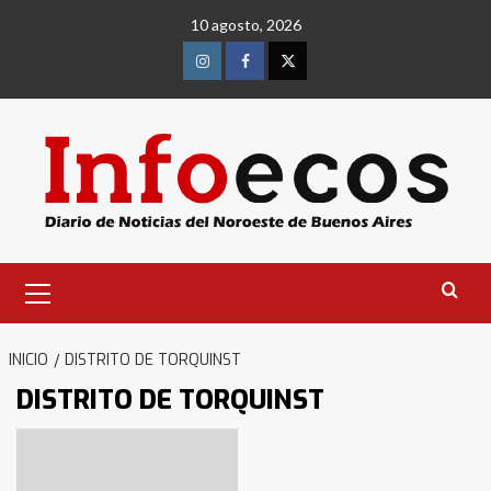
Saltar
10 agosto, 2026
al
contenido
Instagram
Facebook
Twitter
Menú
primario
INICIO
DISTRITO DE TORQUINST
DISTRITO DE TORQUINST