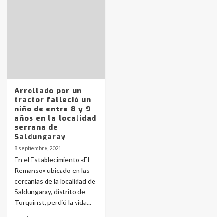
Identidad de los adolescentes
pampeanos que fueron
protagonistas del fatal accidente
en la mañana del lunes
3
Accidente en Ruta 5: falleció un
joven de Trenque Lauquen
Arrollado por un
4
tractor falleció un
niño de entre 8 y 9
años en la localidad
Los precios de los combustibles en
serrana de
La Pampa, desde YPF hasta Axion
Saldungaray
entre 857 a 1338 pesos
5
8 septiembre, 2021
En el Establecimiento «El
Remanso» ubicado en las
La Bolsa de Cereales de Bahía
cercanías de la localidad de
Blanca anticipa que Agosto vendrá
con lluvias y heladas, en gran parte
Saldungaray, distrito de
de la provincia
6
Torquinst, perdió la vida...