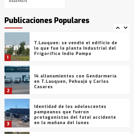
Read More
T.Lauquen: tres jóvenes que
intentaron evadir a la Policía
fueron detenidos por
Publicaciones Populares
comercialización de drogas en la
7
tarde del sábado
T.Lauquen: se vendió el edificio de
lo que fue la planta Industrial del
Frígorífico Indio Pampa
1
14 allanamientos con Gendarmería
en T.Lauquen, Pehuajó y Carlos
Casares
2
Identidad de los adolescentes
pampeanos que fueron
protagonistas del fatal accidente
en la mañana del lunes
3