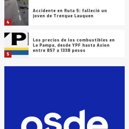
Accidente en Ruta 5: falleció un
joven de Trenque Lauquen
4
Los precios de los combustibles en
La Pampa, desde YPF hasta Axion
entre 857 a 1338 pesos
5
La Bolsa de Cereales de Bahía
Blanca anticipa que Agosto vendrá
con lluvias y heladas, en gran parte
de la provincia
6
T.Lauquen: tres jóvenes que
intentaron evadir a la Policía
fueron detenidos por
comercialización de drogas en la
7
tarde del sábado