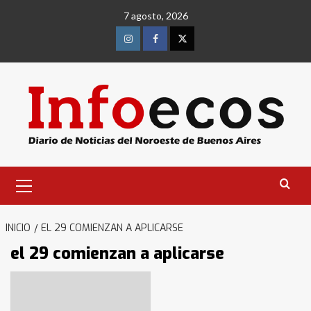
Saltar
7 agosto, 2026
al
contenido
Instagram
Facebook
Twitter
Menú
primario
INICIO
EL 29 COMIENZAN A APLICARSE
el 29 comienzan a aplicarse
Identidad de los adolescentes