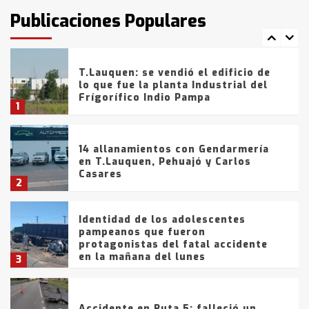
fueron detenidos por
Publicaciones Populares
comercialización de drogas en la
7
tarde del sábado
T.Lauquen: se vendió el edificio de
lo que fue la planta Industrial del
Frígorífico Indio Pampa
1
14 allanamientos con Gendarmería
en T.Lauquen, Pehuajó y Carlos
Casares
2
Identidad de los adolescentes
pampeanos que fueron
protagonistas del fatal accidente
en la mañana del lunes
3
Accidente en Ruta 5: falleció un