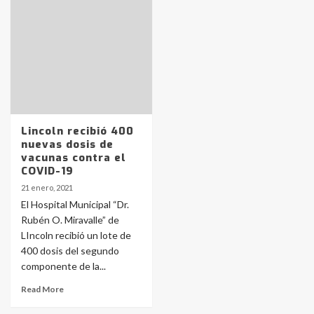
pampeanos que fueron
protagonistas del fatal accidente
en la mañana del lunes
3
Accidente en Ruta 5: falleció un
joven de Trenque Lauquen
4
Lincoln recibió 400
nuevas dosis de
Los precios de los combustibles en
vacunas contra el
La Pampa, desde YPF hasta Axion
COVID-19
entre 857 a 1338 pesos
5
21 enero, 2021
El Hospital Municipal “Dr.
Rubén O. Miravalle” de
La Bolsa de Cereales de Bahía
LIncoln recibió un lote de
Blanca anticipa que Agosto vendrá
con lluvias y heladas, en gran parte
400 dosis del segundo
de la provincia
6
componente de la...
Read More
T.Lauquen: tres jóvenes que
intentaron evadir a la Policía