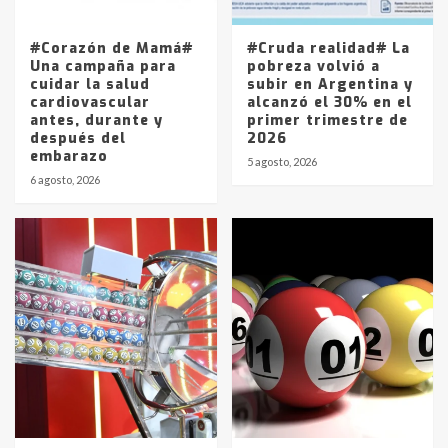
La Pampa, desde YPF hasta Axion
entre 857 a 1338 pesos
5
#Corazón de Mamá#
#Cruda realidad# La
Una campaña para
pobreza volvió a
cuidar la salud
subir en Argentina y
cardiovascular
alcanzó el 30% en el
antes, durante y
primer trimestre de
después del
2026
embarazo
5 agosto, 2026
6 agosto, 2026