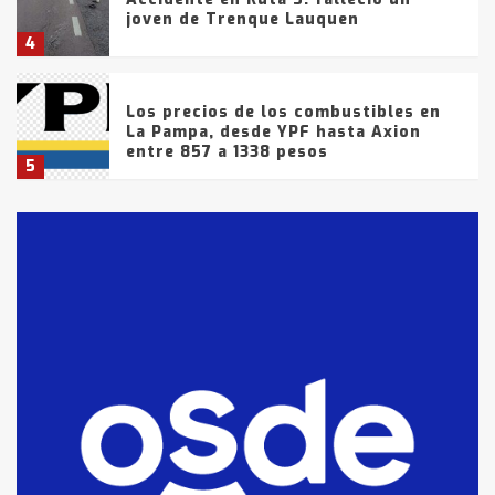
joven de Trenque Lauquen
4
Los precios de los combustibles en
La Pampa, desde YPF hasta Axion
entre 857 a 1338 pesos
5
La Bolsa de Cereales de Bahía
Blanca anticipa que Agosto vendrá
con lluvias y heladas, en gran parte
de la provincia
6
T.Lauquen: tres jóvenes que
intentaron evadir a la Policía
fueron detenidos por
comercialización de drogas en la
7
tarde del sábado
T.Lauquen: se vendió el edificio de