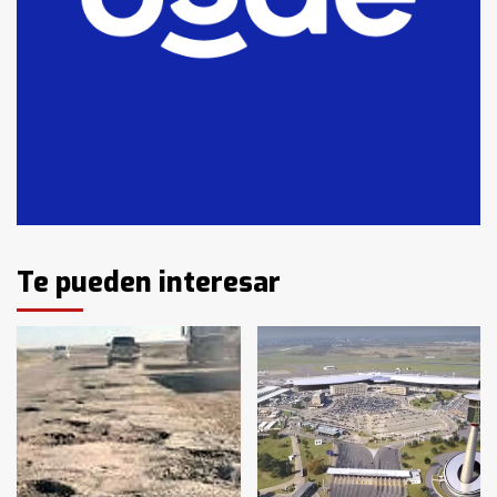
T.Lauquen: se vendió el edificio de
lo que fue la planta Industrial del
Frígorífico Indio Pampa
1
14 allanamientos con Gendarmería
en T.Lauquen, Pehuajó y Carlos
Casares
2
Identidad de los adolescentes
Te pueden interesar
pampeanos que fueron
protagonistas del fatal accidente
en la mañana del lunes
3
Accidente en Ruta 5: falleció un
joven de Trenque Lauquen
4