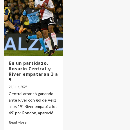
pampeanos que fueron
protagonistas del fatal accidente
en la mañana del lunes
3
Accidente en Ruta 5: falleció un
joven de Trenque Lauquen
4
En un partidazo,
Los precios de los combustibles en
Rosario Central y
La Pampa, desde YPF hasta Axion
River empataron 3 a
entre 857 a 1338 pesos
3
5
24 julio, 2023
Central arrancó ganando
La Bolsa de Cereales de Bahía
ante River con gol de Veliz
Blanca anticipa que Agosto vendrá
con lluvias y heladas, en gran parte
a los 19', River empató a los
de la provincia
6
49' por Rondón, apareció...
Read More
T.Lauquen: tres jóvenes que