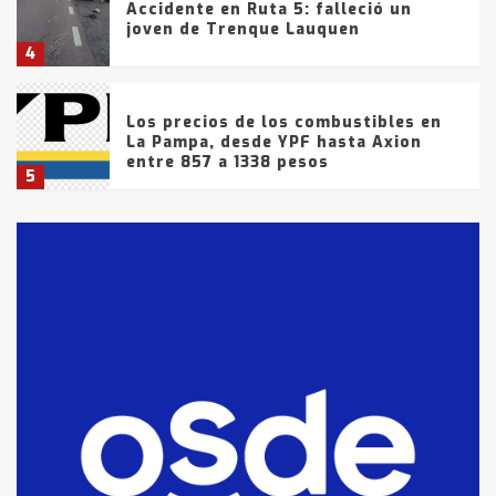
Accidente en Ruta 5: falleció un
joven de Trenque Lauquen
4
Los precios de los combustibles en
La Pampa, desde YPF hasta Axion
entre 857 a 1338 pesos
5
La Bolsa de Cereales de Bahía
Blanca anticipa que Agosto vendrá
con lluvias y heladas, en gran parte
de la provincia
6
T.Lauquen: tres jóvenes que
intentaron evadir a la Policía
fueron detenidos por
comercialización de drogas en la
7
tarde del sábado
T.Lauquen: se vendió el edificio de