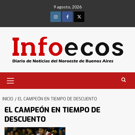
Saltar
9 agosto, 2026
al
contenido
Instagram
Facebook
Twitter
Menú
primario
INICIO
EL CAMPEÓN EN TIEMPO DE DESCUENTO
EL CAMPEÓN EN TIEMPO DE
DESCUENTO
Identidad de los adolescentes