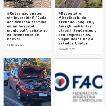
La Pampa, desde YPF hasta Axion
entre 857 a 1338 pesos
5
#Rutas nacionales
#Recoulat y
sin inversión# “Cada
Mittelbach, de
accidentado termina
Trenque Lauquen y
en un hospital
Ameghino# Entre
municipal”, señaló el
otros intendentes y
ex intendente de
con empresarios,
Bolívar
viajan desde hoy a
Estados Unidos
8 agosto, 2026
8 agosto, 2026