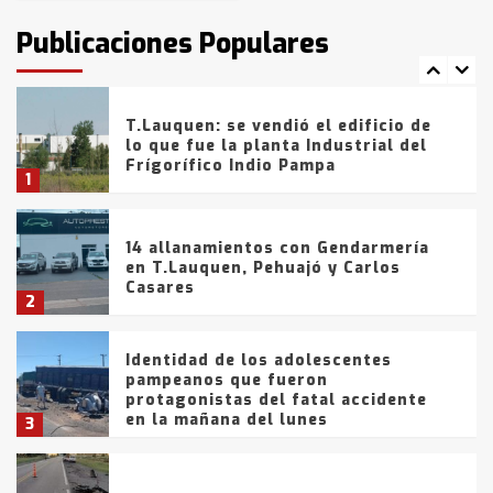
intentaron evadir a la Policía
fueron detenidos por
Publicaciones Populares
comercialización de drogas en la
7
tarde del sábado
T.Lauquen: se vendió el edificio de
lo que fue la planta Industrial del
Frígorífico Indio Pampa
1
14 allanamientos con Gendarmería
en T.Lauquen, Pehuajó y Carlos
Casares
2
Identidad de los adolescentes
pampeanos que fueron
protagonistas del fatal accidente
en la mañana del lunes
3