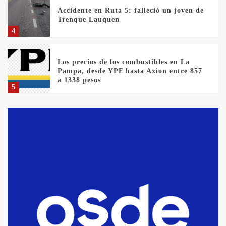
Accidente en Ruta 5: falleció un joven de
Trenque Lauquen
4
Los precios de los combustibles en La
Pampa, desde YPF hasta Axion entre 857
a 1338 pesos
5
La Bolsa de Cereales de Bahía Blanca
anticipa que Agosto vendrá con lluvias y
heladas, en gran parte de la provincia
6
T.Lauquen: tres jóvenes que intentaron
evadir a la Policía fueron detenidos por
comercialización de drogas en la tarde
del sábado
7