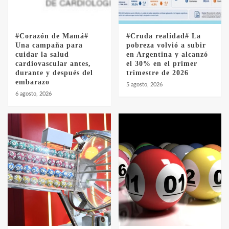
Los precios de los combustibles en La
Pampa, desde YPF hasta Axion entre 857
a 1338 pesos
5
#Corazón de Mamá#
#Cruda realidad# La
Una campaña para
pobreza volvió a subir
cuidar la salud
en Argentina y alcanzó
cardiovascular antes,
el 30% en el primer
durante y después del
trimestre de 2026
embarazo
5 agosto, 2026
6 agosto, 2026