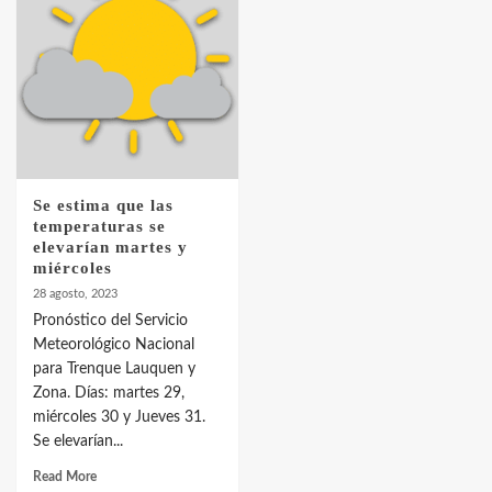
Identidad de los adolescentes pampeanos
que fueron protagonistas del fatal
accidente en la mañana del lunes
3
Accidente en Ruta 5: falleció un joven de
Trenque Lauquen
4
Se estima que las
temperaturas se
elevarían martes y
Los precios de los combustibles en La
miércoles
Pampa, desde YPF hasta Axion entre 857
28 agosto, 2023
a 1338 pesos
5
Pronóstico del Servicio
Meteorológico Nacional
para Trenque Lauquen y
La Bolsa de Cereales de Bahía Blanca
Zona. Días: martes 29,
anticipa que Agosto vendrá con lluvias y
miércoles 30 y Jueves 31.
heladas, en gran parte de la provincia
6
Se elevarían...
Read More