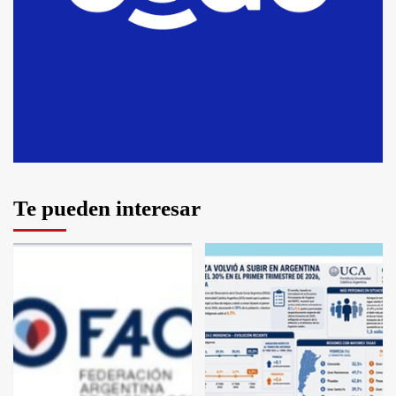
T.Lauquen: se vendió el edificio de lo
que fue la planta Industrial del
Frígorífico Indio Pampa
1
14 allanamientos con Gendarmería en
T.Lauquen, Pehuajó y Carlos Casares
2
Te pueden interesar
Identidad de los adolescentes pampeanos
que fueron protagonistas del fatal
accidente en la mañana del lunes
3
Accidente en Ruta 5: falleció un joven de
Trenque Lauquen
4