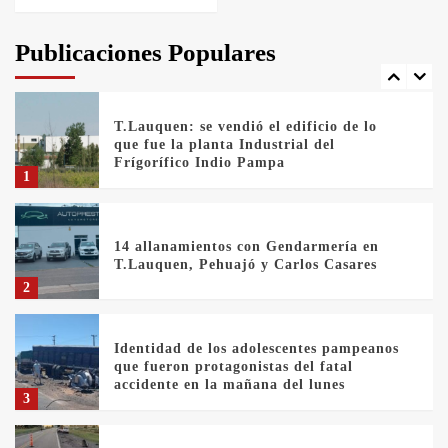
T.Lauquen: tres jóvenes que intentaron
evadir a la Policía fueron detenidos por
comercialización de drogas en la tarde
Publicaciones Populares
del sábado
7
T.Lauquen: se vendió el edificio de lo
que fue la planta Industrial del
Frígorífico Indio Pampa
1
14 allanamientos con Gendarmería en
T.Lauquen, Pehuajó y Carlos Casares
2
Identidad de los adolescentes pampeanos
que fueron protagonistas del fatal
accidente en la mañana del lunes
3