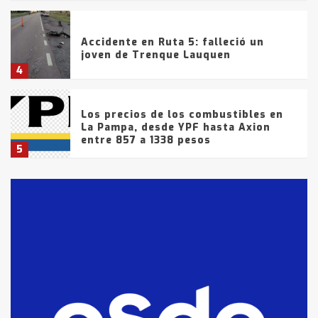
Accidente en Ruta 5: falleció un
joven de Trenque Lauquen
4
Los precios de los combustibles en
La Pampa, desde YPF hasta Axion
entre 857 a 1338 pesos
5
La Bolsa de Cereales de Bahía
Blanca anticipa que Agosto vendrá
con lluvias y heladas, en gran parte
de la provincia
6
T.Lauquen: tres jóvenes que
intentaron evadir a la Policía
fueron detenidos por
comercialización de drogas en la
7
tarde del sábado