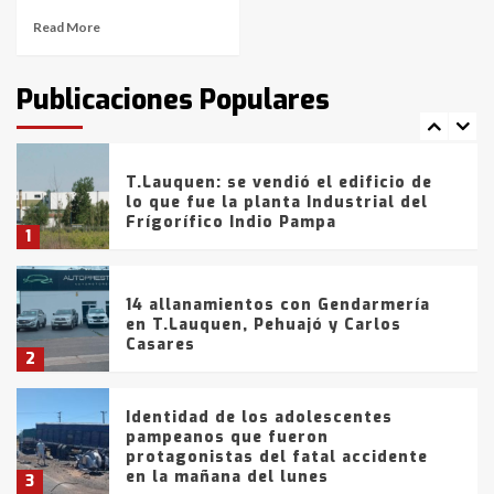
Read More
T.Lauquen: tres jóvenes que
intentaron evadir a la Policía
fueron detenidos por
Publicaciones Populares
comercialización de drogas en la
7
tarde del sábado
T.Lauquen: se vendió el edificio de
lo que fue la planta Industrial del
Frígorífico Indio Pampa
1
14 allanamientos con Gendarmería
en T.Lauquen, Pehuajó y Carlos
Casares
2
Identidad de los adolescentes
pampeanos que fueron
protagonistas del fatal accidente
en la mañana del lunes
3